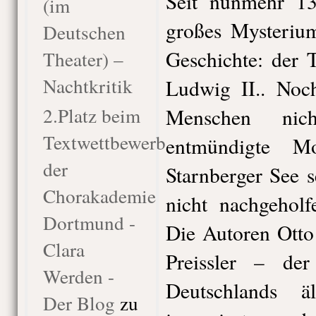
Seit nunmehr 13
(im
großes Mysterium
Deutschen
Geschichte: der 
Theater) –
Nachtkritik
Ludwig II.. Noc
2.Platz beim
Menschen nic
Textwettbewerb
entmündigte Mo
der
Starnberger See 
Chorakademie
nicht nachgeholf
Dortmund -
Die Autoren Ott
Clara
Preissler – de
Werden -
Deutschlands äl
Der Blog
zu