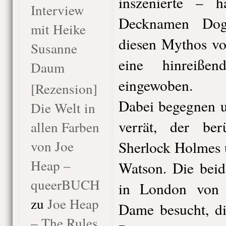
inszenierte – 
Interview
Decknamen Dog
mit Heike
diesen Mythos v
Susanne
eine hinreiße
Daum
eingewoben.
[Rezension]
Dabei begegnen u
Die Welt in
verrät, der ber
allen Farben
von Joe
Sherlock Holmes 
Heap –
Watson. Die beid
queerBUCH
in London von e
zu
Joe Heap
Dame besucht, di
– The Rules