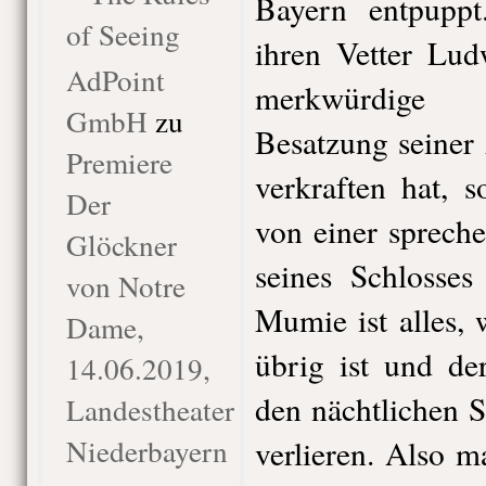
Bayern entpuppt
of Seeing
ihren Vetter Lud
AdPoint
merkwürdige 
GmbH
zu
Besatzung seiner
Premiere
verkraften hat, 
Der
von einer sprech
Glöckner
seines Schlosses
von Notre
Mumie ist alles,
Dame,
übrig ist und de
14.06.2019,
den nächtlichen 
Landestheater
Niederbayern
verlieren. Also 