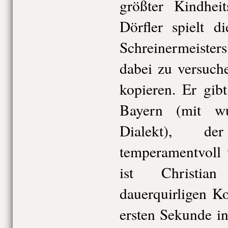
größter Kindheit
Dörfler spielt d
Schreinermeist
dabei zu versuch
kopieren. Er gib
Bayern (mit wu
Dialekt), d
temperamentvoll
ist Christian
dauerquirligen K
ersten Sekunde i