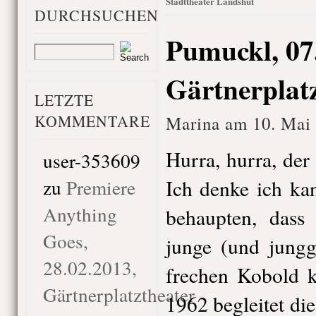
Stadttheater Landshut
DURCHSUCHEN
Pumuckl, 07
Gärtnerplat
LETZTE
KOMMENTARE
Marina am 10. Mai 
Hurra, hurra, der
user-353609
zu
Premiere
Ich denke ich ka
Anything
behaupten, dass
Goes,
junge (und jungg
28.02.2013,
frechen Kobold k
Gärtnerplatztheater
1962 begleitet di