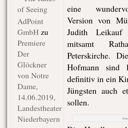
eine wundervol
of Seeing
Version von Mü
AdPoint
Judith Leikauf
GmbH
zu
Premiere
mitsamt Rath
Der
Peterskirche. D
Glöckner
Hofmann sind k
von Notre
definitiv in ein Ki
Dame,
Jüngsten auch e
14.06.2019,
sollen.
Landestheater
Niederbayern
Fot