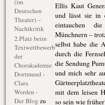
(im
Ellis Kaut Gene
Deutschen
und lässt sie in 
Theater) –
eintauchen di
Nachtkritik
Münchnern – trotz
2.Platz beim
selbst habe die 
Textwettbewerb
durch die Fernse
der
die Sendung Pumu
Chorakademie
und mich sehr au
Dortmund -
Gärtnerplatzthea
Clara
Werden -
mit dem leisen H
Der Blog
zu
so sein wie früher