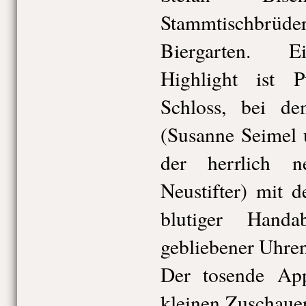
Stammtischbrüd
Biergarten. E
Highlight ist 
Schloss, bei d
(Susanne Seimel 
der herrlich n
Neustifter) mit 
blutiger Hand
gebliebener Uhre
Der tosende Ap
kleinen Zuschauer