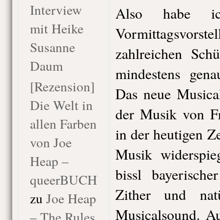
Interview
Also habe i
mit Heike
Vormittagsvor
Susanne
zahlreichen Sch
Daum
mindestens gena
[Rezension]
Das neue Musica
Die Welt in
der Musik von Fr
allen Farben
in der heutigen Ze
von Joe
Musik widerspieg
Heap –
bissl bayerisch
queerBUCH
Zither und nat
zu
Joe Heap
Musicalsound. Au
– The Rules