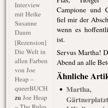
Interview
Campione und C
mit Heike
fiel mir der Absc
Susanne
wenn es hoffentl
Daum
ist.
[Rezension]
Die Welt in
Servus Martha! D
allen Farben
Abend an alle Bete
von Joe
Ähnliche Arti
Heap –
queerBUCH
Martha,
zu
Joe Heap
Gärtnerplatz
– The Rules