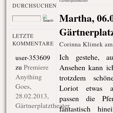
Gärtnerplatztheater
DURCHSUCHEN
Martha, 06.
Gärtnerplat
LETZTE
KOMMENTARE
Corinna Klimek am 
Ich gestehe, 
user-353609
zu
Premiere
Ansehen kann ich
Anything
trotzdem schön
Goes,
Loriot etwas a
28.02.2013,
passen die Pfer
Gärtnerplatztheater
fantastisch hin