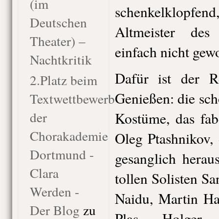
(im
schenkelklopfe
Deutschen
Altmeister des
Theater) –
einfach nicht gew
Nachtkritik
Dafür ist der R
2.Platz beim
Genießen: die sc
Textwettbewerb
der
Kostüme, das fab
Chorakademie
Oleg Ptashnikov,
Dortmund -
gesanglich herau
Clara
tollen Solisten 
Werden -
Naidu, Martin Ha
Der Blog
zu
Plas, Holger 