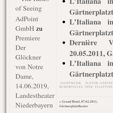
L’Italiana i
of Seeing
Gärtnerplatz
AdPoint
L’Italiana i
GmbH
zu
Gärtnerplatz
Premiere
Dernière 
Der
20.05.2011, G
Glöckner
L’Italiana i
von Notre
Gärtnerplatz
Dame,
14.06.2019,
NACHTMUSIK
FLOTOW
,
GÄRTNE
HUMORVOLLES
,
OPER
,
STAATSTHE
Landestheater
Grand Hotel, 07.02.2011,
«
Niederbayern
Gärtnerplatztheater