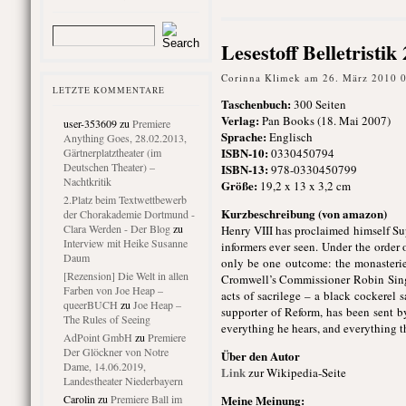
Lesestoff Belletristi
Corinna Klimek am 26. März 2010 
LETZTE KOMMENTARE
Taschenbuch
:
300 Seiten
Verlag:
Pan Books (18. Mai 2007)
user-353609
zu
Premiere
Sprache:
Englisch
Anything Goes, 28.02.2013,
ISBN-10:
Gärtnerplatztheater (im
0330450794
Deutschen Theater) –
ISBN-13:
978-0330450799
Nachtkritik
Größe:
19,2 x 13 x 3,2 cm
2.Platz beim Textwettbewerb
Kurzbeschreibung (von amazon)
der Chorakademie Dortmund -
Clara Werden - Der Blog
zu
Henry VIII has proclaimed himself Su
Interview mit Heike Susanne
informers ever seen. Under the order
Daum
only be one outcome: the monasteries
[Rezension] Die Welt in allen
Cromwell’s Commissioner Robin Single
Farben von Joe Heap –
acts of sacrilege – a black cockerel 
queerBUCH
zu
Joe Heap –
supporter of Reform, has been sent b
The Rules of Seeing
everything he hears, and everything t
AdPoint GmbH
zu
Premiere
Der Glöckner von Notre
Über den Autor
Dame, 14.06.2019,
Link
zur Wikipedia-Seite
Landestheater Niederbayern
Carolin
zu
Premiere Ball im
Meine Meinung: