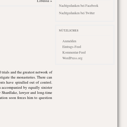
Libussa
»
Nachtgedanken bei Facebook
Nachtgedanken bei Twitter
NÜTZLICHES
Anmelden
Eintrags-Feed
Kommentar-Feed
WordPress.org
trials and the greatest network of
tigate the monasteries. There can
ts have spiralled out of control.
s accompanied by equally sinister
ew Shardlake, lawyer and long-time
ation soon forces him to question