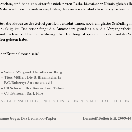
rstehen, und habe von einer für mich neuen
Reihe historischer Krimis gleich al
 Reihe auch von jemandem empfohlen, der einen recht ähnlichen Lesegeschmack ha
 tut, die Frauen zu der Zeit eigentlich verwehrt waren, noch ein glatter Schönling 
h bucklig ist. Der Autor fängt die Atmosphäre grandios ein, die Vergangenheit
 sind nachvollziehbar und schlüssig. Die Handlung ist spannend erzählt und der Sc
sher gelesen habe.
scher Kriminalroman sein!
03 – Sabine Weigand: Die silberne Burg
8 – Titus Müller: Die Brillenmacherin
5 – P.C. Doherty: An ancient evil
4 – Ulf Schiewe: Der Bastard von Tolosa
2 – C.J. Sansom: Dark Fire
SANSOM
,
DISSOLUTION
,
ENGLISCHES
,
GELESENES
,
MITTELALTERLICHES
Susanne Goga: Das Leonardo-Papier
Lesestoff Belletristik 2009/4