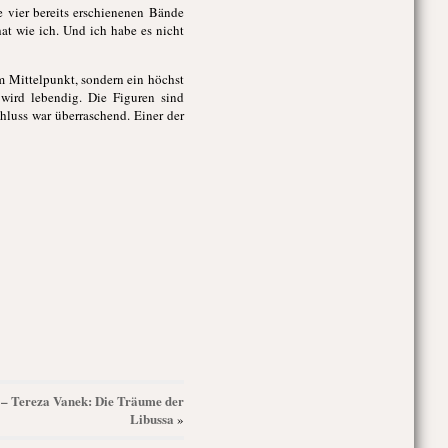
le vier bereits erschienenen Bände
t wie ich. Und ich habe es nicht
im Mittelpunkt, sondern ein höchst
 wird lebendig. Die Figuren sind
hluss war überraschend. Einer der
4 – Tereza Vanek: Die Träume der
Libussa
»