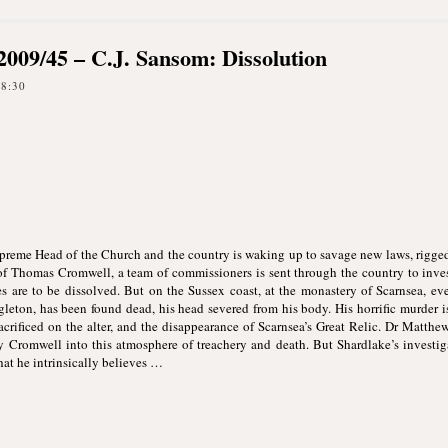
k 2009/45 – C.J. Sansom: Dissolution
08:30
preme Head of the Church and the country is waking up to savage new laws, rigged 
 of Thomas Cromwell, a team of commissioners is sent through the country to inves
 are to be dissolved. But on the Sussex coast, at the monastery of Scarnsea, even
ton, has been found dead, his head severed from his body. His horrific murder i
sacrificed on the alter, and the disappearance of Scarnsea’s Great Relic. Dr Matth
y Cromwell into this atmosphere of treachery and death. But Shardlake’s investig
hat he intrinsically believes …