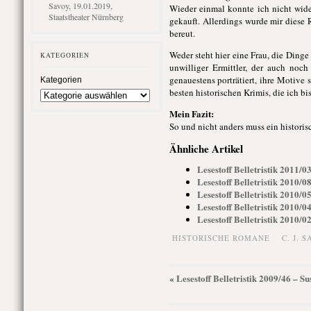
Savoy, 19.01.2019,
Wieder einmal konnte ich nicht wide
Staatstheater Nürnberg
gekauft. Allerdings wurde mir diese
bereut.
Weder steht hier eine Frau, die Dinge
KATEGORIEN
unwilliger Ermittler, der auch noc
genauestens porträtiert, ihre Motive
Kategorien
besten historischen Krimis, die ich bi
Mein Fazit:
So und nicht anders muss ein histori
Ähnliche Artikel
Lesestoff Belletristik 2011/
Lesestoff Belletristik 2010/0
Lesestoff Belletristik 2010/0
Lesestoff Belletristik 2010/0
Lesestoff Belletristik 2010/0
HISTORISCHE ROMANE
C. J. 
Lesestoff Belletristik 2009/46 – 
«