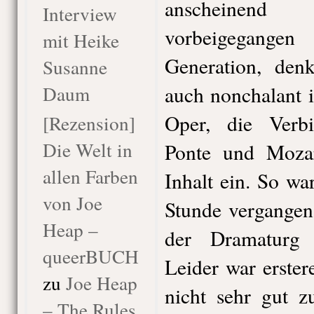
anscheinen
Interview
vorbeigegange
mit Heike
Generation, den
Susanne
Daum
auch nonchalant 
Oper, die Verb
[Rezension]
Die Welt in
Ponte und Moza
allen Farben
Inhalt ein. So wa
von Joe
Stunde vergangen
Heap –
der Dramaturg 
queerBUCH
Leider war erste
zu
Joe Heap
nicht sehr gut z
– The Rules