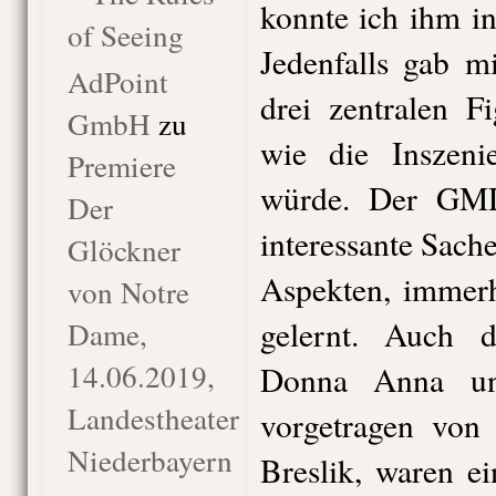
konnte ich ihm int
of Seeing
Jedenfalls gab m
AdPoint
drei zentralen F
GmbH
zu
wie die Inszeni
Premiere
würde. Der GMD
Der
interessante Sach
Glöckner
Aspekten, immerh
von Notre
gelernt. Auch 
Dame,
14.06.2019,
Donna Anna un
Landestheater
vorgetragen von
Niederbayern
Breslik, waren e