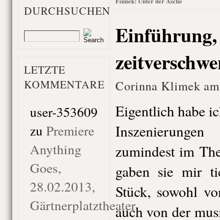
Finnek: Unter der Asche
DURCHSUCHEN
Einführung,
zeitverschw
LETZTE
KOMMENTARE
Corinna Klimek am 
Eigentlich habe i
user-353609
zu
Premiere
Inszenierunge
Anything
zumindest im The
Goes,
gaben sie mir ti
28.02.2013,
Stück, sowohl vo
Gärtnerplatztheater
auch von der musi