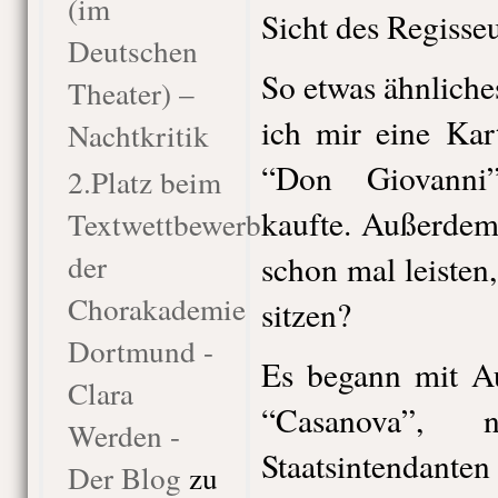
(im
Sicht des Regisseu
Deutschen
So etwas ähnliches
Theater) –
ich mir eine Kar
Nachtkritik
“Don Giovanni”
2.Platz beim
kaufte. Außerdem
Textwettbewerb
der
schon mal leisten,
Chorakademie
sitzen?
Dortmund -
Es begann mit Au
Clara
“Casanova”,
Werden -
Staatsintendant
Der Blog
zu