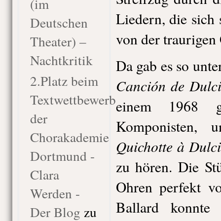
(im
Liedern, die sich
Deutschen
von der traurigen 
Theater) –
Nachtkritik
Da gab es so unte
2.Platz beim
Canción de Dulc
Textwettbewerb
einem 1968 ge
der
Komponisten,
Chorakademie
Quichotte à Dulc
Dortmund -
zu hören. Die St
Clara
Ohren perfekt vo
Werden -
Ballard konnte 
Der Blog
zu