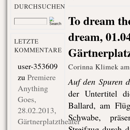
DURCHSUCHEN
To dream the
dream, 01.04
LETZTE
Gärtnerplat
KOMMENTARE
user-353609
Corinna Klimek am 
zu
Premiere
Auf den Spuren 
Anything
der Untertitel d
Goes,
Ballard, am Flüg
28.02.2013,
Schwabe, präse
Gärtnerplatztheater
Streifzug durch 