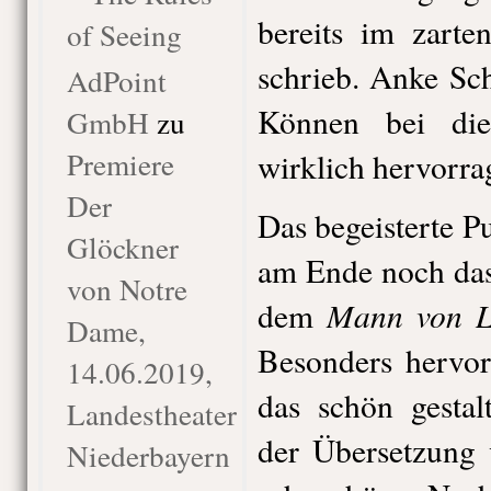
bereits im zarte
of Seeing
schrieb. Anke Sc
AdPoint
Können bei die
GmbH
zu
Premiere
wirklich hervorrag
Der
Das begeisterte P
Glöckner
am Ende noch das
von Notre
Mann von 
dem
Dame,
Besonders hervor
14.06.2019,
das schön gestal
Landestheater
der Übersetzung 
Niederbayern