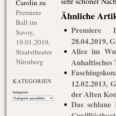
sehr schöner Nach
Carolin
zu
Premiere
Ähnliche Arti
Ball im
Premiere L
Savoy,
28.04.2019, G
19.01.2019,
Alice im Wun
Staatstheater
Nürnberg
Anhaltisches 
Faschings
KATEGORIEN
12.02.2013, G
der Alten Kon
Kategorien
Das schlaue F
Cuvilliésth