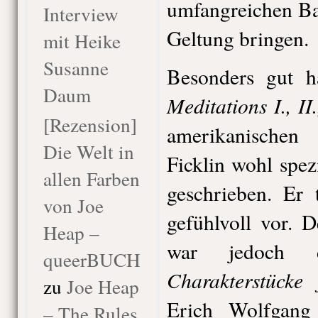
umfangreichen Ba
Interview
Geltung bringen.
mit Heike
Susanne
Besonders gut 
Daum
Meditations I., II.,
[Rezension]
amerikanischen
Die Welt in
Ficklin wohl spez
allen Farben
geschrieben. Er 
von Joe
gefühlvoll vor. 
Heap –
war jedoch
queerBUCH
Charakterstücke 
zu
Joe Heap
Erich Wolfgang
– The Rules