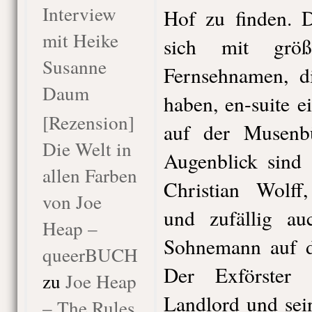
Interview
Hof zu finden. 
mit Heike
sich mit größ
Susanne
Fernsehnamen, di
Daum
haben, en-suite 
[Rezension]
auf der Musenb
Die Welt in
Augenblick sind
allen Farben
Christian Wolff,
von Joe
und zufällig au
Heap –
Sohnemann auf d
queerBUCH
Der Exförster 
zu
Joe Heap
Landlord und sei
– The Rules