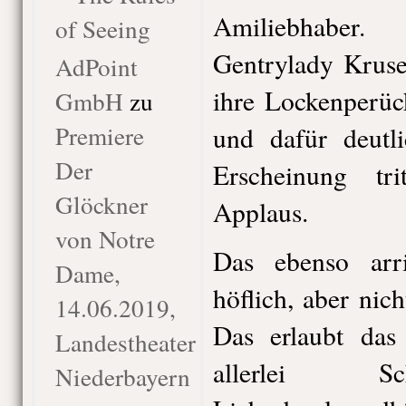
Amiliebhaber
of Seeing
Gentrylady Kruse,
AdPoint
ihre Lockenperück
GmbH
zu
Premiere
und dafür deutl
Der
Erscheinung tr
Glöckner
Applaus.
von Notre
Das ebenso arr
Dame,
höflich, aber nic
14.06.2019,
Das erlaubt das
Landestheater
allerlei Sc
Niederbayern