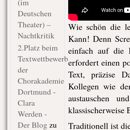
(im
Deutschen
Theater) –
Wie schön die le
Nachtkritik
Kann! Denn Screw
2.Platz beim
einfach auf die
Textwettbewerb
erfordert einen p
der
Text, präzise Da
Chorakademie
Kollegen wie de
Dortmund -
austauschen un
Clara
klassischerweise 
Werden -
Der Blog
zu
Traditionell ist d