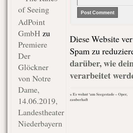
of Seeing
AdPoint
GmbH
zu
Diese Website ve
Premiere
Spam zu reduzier
Der
darüber, wie de
Glöckner
verarbeitet werd
von Notre
Dame,
Es wohnt ‘am Seegestade – Oper,
«
14.06.2019,
zauberhaft
Landestheater
Niederbayern