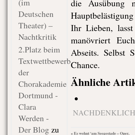
(im
die Ausübung n
Deutschen
Hauptbelästigung 
Theater) –
Ihr Lieben, lass
Nachtkritik
manövriert Euc
2.Platz beim
Abseits. Selbst 
Textwettbewerb
Chance.
der
Ähnliche Arti
Chorakademie
Dortmund -
Clara
NACHDENKLICH
Werden -
Der Blog
zu
Es wohnt ‘am Seegestade – Oper,
«