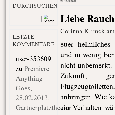
zauberhaft
DURCHSUCHEN
Liebe Rauch
Corinna Klimek am 
LETZTE
euer heimliches 
KOMMENTARE
und in wenig ben
user-353609
nicht unbemerkt.
zu
Premiere
Zukunft, g
Anything
Flugzeugtoile
Goes,
anbringen. Wie k
28.02.2013,
ein Verhalten wä
Gärtnerplatztheater