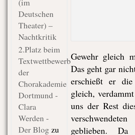
(im
Deutschen
Theater) –
Nachtkritik
2.Platz beim
Gewehr gleich ma
Textwettbewerb
Das geht gar nic
der
erschießt er di
Chorakademie
gleich, verdamm
Dortmund -
uns der Rest die
Clara
verschwendet
Werden -
Der Blog
zu
geblieben. Da