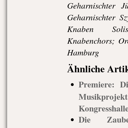
Geharnischter J
Geharnischter Sz
Knaben Soli
Knabenchors; Orc
Hamburg
Ähnliche Arti
Premiere: Di
Musikprojek
Kongresshall
Die Zauber