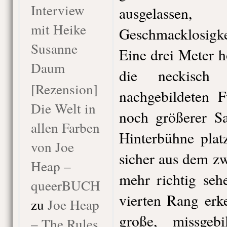
Interview
ausgelas
mit Heike
Geschmacklosigk
Susanne
Eine drei Meter 
Daum
die neckisch
[Rezension]
nachgebildeten F
Die Welt in
noch größerer Sa
allen Farben
Hinterbühne plat
von Joe
sicher aus dem z
Heap –
mehr richtig seh
queerBUCH
vierten Rang erk
zu
Joe Heap
große, missgeb
– The Rules