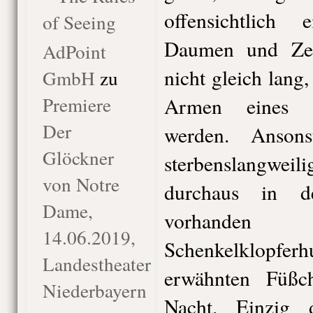
offensichtlich
of Seeing
Daumen und Zei
AdPoint
nicht gleich lang
GmbH
zu
Premiere
Armen eines M
Der
werden. Anson
Glöckner
sterbenslangweil
von Notre
durchaus in d
Dame,
vorhand
14.06.2019,
Schenkelklopf
Landestheater
erwähnten Füßc
Niederbayern
Nacht. Einzig d