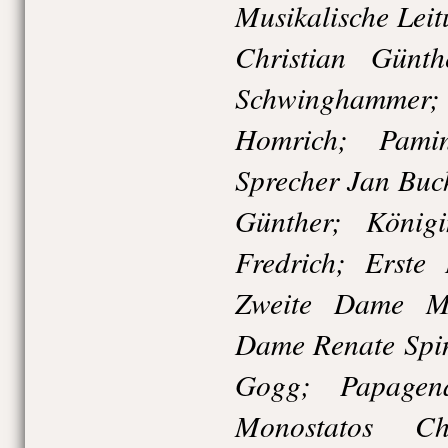
Musikalische Lei
Christian Günth
Schwinghamme
Homrich; Pami
Sprecher Jan Buc
Günther; Köni
Fredrich; Erste
Zweite Dame Ma
Dame Renate Spin
Gogg; Papagen
Monostatos Ch