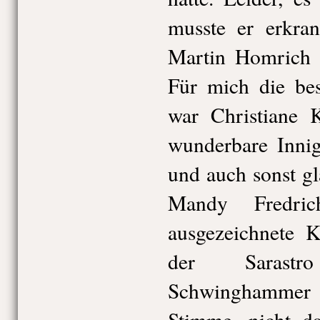
musste er erkran
Martin Homrich v
Für mich die be
war Christiane 
wunderbare Inni
und auch sonst glä
Mandy Fredri
ausgezeichnete 
der Sarast
Schwinghammer 
Stimme, nicht d