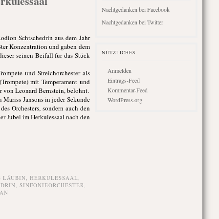
rkulessaal
Nachtgedanken bei Facebook
Nachtgedanken bei Twitter
Rodion Schtschedrin aus dem Jahr
ößter Konzentration und gaben dem
NÜTZLICHES
eser seinen Beifall für das Stück
Anmelden
rompete und Streichorchester als
Eintrags-Feed
 (Trompete) mit Temperament und
r von Leonard Bernstein, belohnt.
Kommentar-Feed
n Mariss Jansons in jeder Sekunde
WordPress.org
 des Orchesters, sondern auch den
r Jubel im Herkulessaal nach den
 LÄUBIN
,
HERKULESSAAL
,
EDRIN
,
SINFONIEORCHESTER
,
MAN