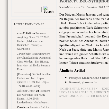
Konzert BR-Symphonie
NachtMusik am 24. Oktober 2012 2
Der Dirigent Mariss Jansons und sei
Zu Beginn des Konzerts hörte man da
1984. Dieses Stück fordert eine groß
LETZTE KOMMENTARE
autobiographischen Werk Schtschedri
entgegennahm und sich sehr herzlich 
user-353609
zu
Premiere
Eine Freundschaft verband die Kompo
Anything Goes, 28.02.2013,
zweites Stück des Abends zu hören 
Gärtnerplatztheater (im
Deutschen Theater) –
Spielfreudigkeit am Werk. Der Jubel 
Nachtkritik
Nach der Pause dirigierte Mariss Jan
2.Platz beim Textwettbewerb
und waren mit großer Schaffenslust a
der Chorakademie Dortmund -
hervorragenden Holz- und Blechbläse
Clara Werden - Der Blog
zu
letzten Takten eines eindrucksvollen
Interview mit Heike Susanne
Daum
Ähnliche Artikel
[Rezension] Die Welt in allen
Festspiel-Liederabend Christ
Farben von Joe Heap –
Konzert, glamourös
queerBUCH
zu
Joe Heap –
The Rules of Seeing
KOMMENTAR SCHREIBEN
KON
AdPoint GmbH
zu
Premiere
LEONARD BERNSTEIN
,
LUDWIG 
Der Glöckner von Notre
SYMPHONIEORCHESTER DES BAY
Dame, 14.06.2019,
Landestheater Niederbayern
Carolin
zu
Premiere Ball im