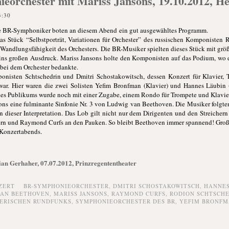
orchester mit Mariss Jansons, 19.10.2012, He
3:30
ne BR-Symphoniker boten an diesem Abend ein gut ausgewähltes Programm.
s Stück “Selbstporträt, Variationen für Orchester” des russischen Komponisten 
e Wandlungsfähigkeit des Orchesters. Die BR-Musiker spielten dieses Stück mit gr
ns großen Ausdruck. Mariss Jansons holte den Komponisten auf das Podium, wo di
bei dem Orchester bedankte.
nisten Schtschedrin und Dmitri Schostakowitsch, dessen Konzert für Klavier, T
war. Hier waren die zwei Solisten Yefim Bronfman (Klavier) und Hannes Läubin
des Publikums wurde noch mit einer Zugabe, einem Rondo für Trompete und Klavie
sons eine fulminante Sinfonie Nr. 3 von Ludwig van Beethoven. Die Musiker folgte
n dieser Interpretation. Das Lob gilt nicht nur dem Dirigenten und den Streichern
rn und Raymond Curfs an den Pauken. So bleibt Beethoven immer spannend! Große
 Konzertabends.
ian Gerhaher, 07.07.2012, Prinzregententheater
ZERT
BR-SYMPHONIEORCHESTER
,
DMITRI SCHOSTAKOWITSCH
,
HANNES
VAN BEETHOVEN
,
MARISS JANSONS
,
RAYMOND CURFS
,
RODION SCHTSCH
ERISCHEN RUNDFUNKS
,
SYMPHONIEORCHESTER DES BR
,
YEFIM BRONF