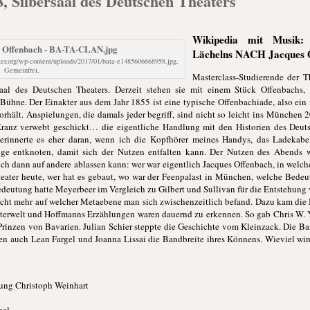
8, Silbersaal des Deutschen Theaters
Wikipedia mit Musik: 
Lächelns NACH Jacques 
ter.org/wp-content/uploads/2017/01/bata-e1485606668958.jpg,
Gemeinfrei,
Masterclass-Studierende der 
aal des Deutschen Theaters. Derzeit stehen sie mit einem Stück Offenbachs,
 Bühne. Der Einakter aus dem Jahr 1855 ist eine typische Offenbachiade, also ein 
rhält. Anspielungen, die damals jeder begriff, sind nicht so leicht ins München 2
 Kranz verwebt geschickt… die eigentliche Handlung mit den Historien des De
erinnerte es eher daran, wenn ich die Kopfhörer meines Handys, das Ladekabe
ge entknoten, damit sich der Nutzen entfalten kann. Der Nutzen des Abends 
ich dann auf andere ablassen kann: wer war eigentlich Jacques Offenbach, in welch
Theater heute, wer hat es gebaut, wo war der Feenpalast in München, welche Bede
eutung hatte Meyerbeer im Vergleich zu Gilbert und Sullivan für die Entstehun
cht mehr auf welcher Metaebene man sich zwischenzeitlich befand. Dazu kam die 
Unterwelt und Hoffmanns Erzählungen waren dauernd zu erkennen. So gab Chris W.
Prinzen von Bavarien. Julian Schier steppte die Geschichte vom Kleinzack. Die B
en auch Lean Fargel und Joanna Lissai die Bandbreite ihres Könnens. Wieviel wi
ung Christoph Weinhart