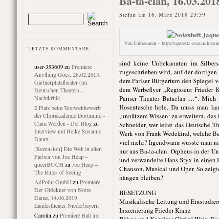
Ba-ta-clan, 16.03.201
Stefan am 16. März 2018 23:59
Von Unbekannt – http://operetta-research-cen
LETZTE KOMMENTARE
sind keine Unbekannten im Silbers
user-353609
zu
Premiere
zugeschrieben wird, auf der dortigen
Anything Goes, 28.02.2013,
dem Pariser Bürgertum den Spiegel vo
Gärtnerplatztheater (im
dem Werbeflyer „Regisseur Frieder
Deutschen Theater) –
Nachtkritik
Pariser Theater Bataclan …“. Mich 
Hosentasche hole. Da muss man lan
2.Platz beim Textwettbewerb
der Chorakademie Dortmund -
‚unnützem Wissen‘ zu erweitern, das 
Clara Werden - Der Blog
zu
Schneider, wer leitet das Deutsche 
Interview mit Heike Susanne
Werk von Frank Wedekind, welche Bed
Daum
viel mehr? Irgendwann wusste man ni
[Rezension] Die Welt in allen
nur aus Ba-ta-clan. Orpheus in der 
Farben von Joe Heap –
und verwandelte Hans Styx in einen 
queerBUCH
zu
Joe Heap –
Chanson, Musical und Oper. So zeigt
The Rules of Seeing
hängen bleiben?
AdPoint GmbH
zu
Premiere
Der Glöckner von Notre
BESETZUNG
Dame, 14.06.2019,
Musikalische Leitung und Einstudier
Landestheater Niederbayern
Inszenierung Frieder Kranz
Carolin
zu
Premiere Ball im