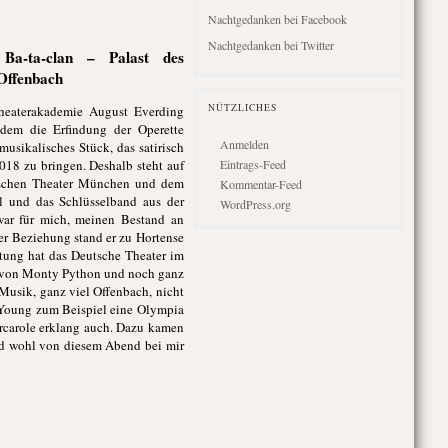
Nachtgedanken bei Facebook
Nachtgedanken bei Twitter
Ba-ta-clan – Palast des
Offenbach
NÜTZLICHES
Theaterakademie August Everding
 dem die Erfindung der Operette
Anmelden
musikalisches Stück, das satirisch
018 zu bringen. Deshalb steht auf
Eintrags-Feed
utschen Theater München und dem
Kommentar-Feed
l und das Schlüsselband aus der
WordPress.org
war für mich, meinen Bestand an
er Beziehung stand er zu Hortense
utung hat das Deutsche Theater im
g von Monty Python und noch ganz
Musik, ganz viel Offenbach, nicht
 Young zum Beispiel eine Olympia
arcarole erklang auch. Dazu kamen
rd wohl von diesem Abend bei mir