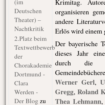
(im
Krimitag. Auto
Deutschen
organisieren ge
Theater) –
andere Literatur
Nachtkritik
Erlös wird einem
2.Platz beim
Der bayerische T
Textwettbewerb
dieses Jahr eine
der
durch die 
Chorakademie
Gemeindebüchere
Dortmund -
Werner Gerl
U
,
Clara
Gregg
Roland K
,
Werden -
Thea Lehmann
Der Blog
zu