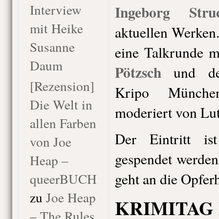
Interview
Ingeborg Str
mit Heike
aktuellen Werken.
Susanne
eine Talkrunde 
Daum
Pötzsch
und dem
[Rezension]
Kripo Münche
Die Welt in
moderiert von Lut
allen Farben
Der Eintritt is
von Joe
gespendet werden
Heap –
geht an die Opferh
queerBUCH
zu
Joe Heap
KRIMITAG
– The Rules