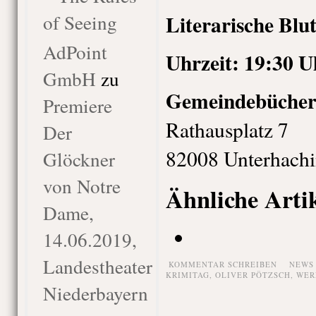
of Seeing
Literarische Blu
AdPoint
Uhrzeit: 19:30 U
GmbH
zu
Gemeindebücher
Premiere
Rathausplatz 7
Der
82008 Unterhach
Glöckner
von Notre
Ähnliche Arti
Dame,
14.06.2019,
Landestheater
KOMMENTAR SCHREIBEN
NEWS
KRIMITAG
,
OLIVER PÖTZSCH
,
WER
Niederbayern