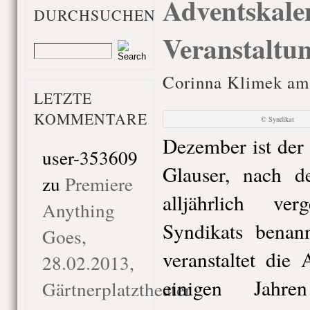
Adventskale
DURCHSUCHEN
Veranstaltu
Corinna Klimek am
LETZTE
KOMMENTARE
© Syndikat
Dezember ist der
user-353609
Glauser, nach d
zu
Premiere
alljährlich ve
Anything
Syndikats benan
Goes,
veranstaltet die 
28.02.2013,
einigen Jahre
Gärtnerplatztheater