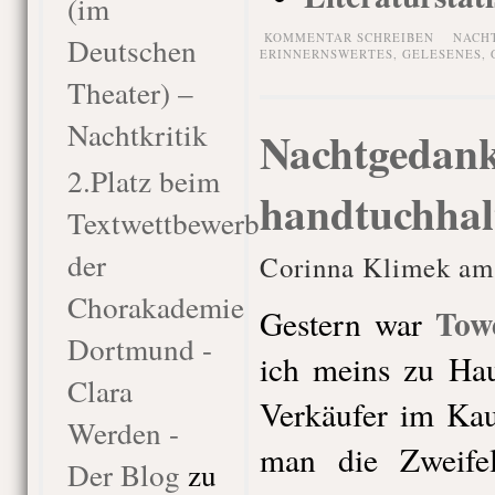
(im
KOMMENTAR SCHREIBEN
NACH
Deutschen
ERINNERNSWERTES
,
GELESENES
,
Theater) –
Nachtkritik
Nachtgedank
2.Platz beim
handtuchhal
Textwettbewerb
der
Corinna Klimek am
Chorakademie
Tow
Gestern war
Dortmund -
ich meins zu Ha
Clara
Verkäufer im Kau
Werden -
man die Zweifel
Der Blog
zu