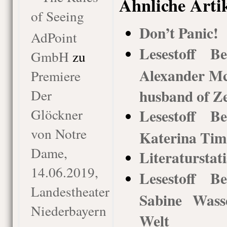
Ähnliche Arti
of Seeing
Don’t Panic!
AdPoint
Lesestoff Be
GmbH
zu
Alexander Mc
Premiere
husband of Z
Der
Glöckner
Lesestoff Be
von Notre
Katerina Tim
Dame,
Literaturstati
14.06.2019,
Lesestoff Be
Landestheater
Sabine Wass
Niederbayern
Welt