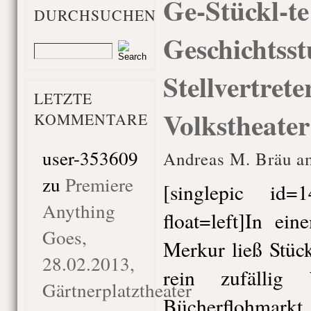
Ge-Stückl-te
DURCHSUCHEN
Geschichtsst
Stellvertrete
LETZTE
Volkstheater
KOMMENTARE
user-353609
Andreas M. Bräu am
zu
Premiere
[singlepic id
Anything
float=left]In ei
Goes,
Merkur ließ Stück
28.02.2013,
rein zufällig
Gärtnerplatztheater
Bücherflohmarkt