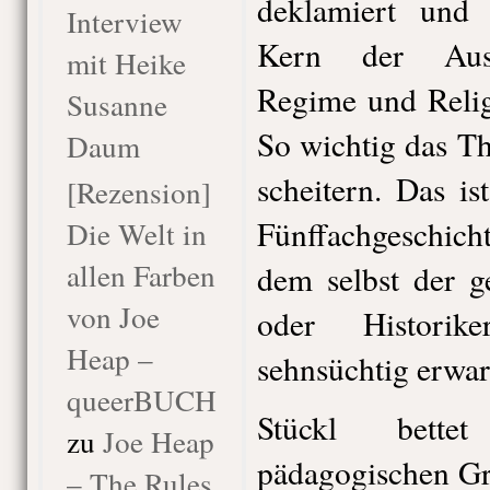
deklamiert und 
Interview
Kern der Ause
mit Heike
Regime und Reli
Susanne
So wichtig das Th
Daum
scheitern. Das is
[Rezension]
Fünffachgeschich
Die Welt in
allen Farben
dem selbst der g
von Joe
oder Historik
Heap –
sehnsüchtig erwar
queerBUCH
Stückl bettet
zu
Joe Heap
pädagogischen Gr
– The Rules