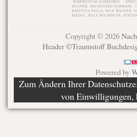
KOMMENTAR SCHREIBEN
SPRE
JELINEK
,
HILDEGARD SCHMAHL
,
KRISTINA PAULS
,
MAX WAGNER
,
O
RIEDEL
,
ROLF HOCHHUTH
,
STEFAN
Copyright © 2026
Nach
Header ©Traumstoff Buchdesi
Powered by
W
Zum Ändern Ihrer Datenschutzein
von Einwilligungen, 