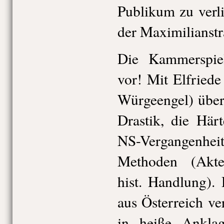
Publikum zu verl
der Maximilianstr
Die Kammerspie
vor! Mit Elfriede
Würgeengel) über
Drastik, die Här
NS-Vergangenh
Methoden (Akten
hist. Handlung).
aus Österreich ve
in heiße Ankla