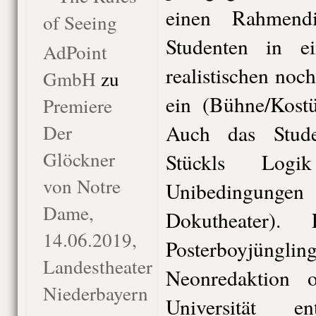
einen Rahmend
of Seeing
Studenten in e
AdPoint
realistischen noch
GmbH
zu
ein (Bühne/Kostü
Premiere
Der
Auch das Stude
Glöckner
Stückls Logik
von Notre
Unibedingun
Dame,
Dokutheater). F
14.06.2019,
Posterboyjünglin
Landestheater
Neonredaktion o
Niederbayern
Universität en