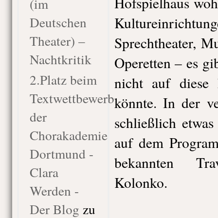
Hofspielhaus wohl
(im
Deutschen
Kultureinricht
Theater) –
Sprechtheater, Mu
Nachtkritik
Operetten – es g
2.Platz beim
nicht auf diese
Textwettbewerb
könnte. In der 
der
schließlich etwa
Chorakademie
auf dem Program
Dortmund -
bekannten Trav
Clara
Kolonko.
Werden -
Der Blog
zu