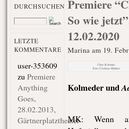
Premiere “
DURCHSUCHEN
So wie jetzt
12.02.2020
LETZTE
KOMMENTARE
Marina am 19. Febr
user-353609
Chris Kolonko
Foto ©Adrian Mußner
zu
Premiere
Kolmeder und
A
Anything
Goes,
28.02.2013,
MK: Wenn au
Gärtnerplatztheater