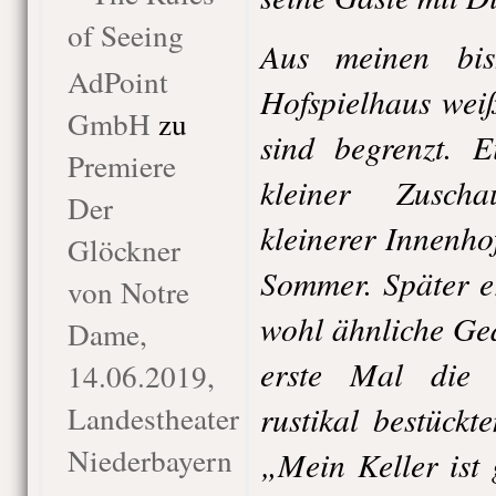
of Seeing
Aus meinen bis
AdPoint
Hofspielhaus weiß
GmbH
zu
sind begrenzt. E
Premiere
kleiner Zusch
Der
kleinerer Innenho
Glöckner
Sommer. Später e
von Notre
wohl ähnliche Ged
Dame,
erste Mal die 
14.06.2019,
rustikal bestückte
Landestheater
Niederbayern
„Mein Keller ist