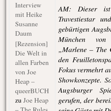
Interview
AM: Dieser ist 
mit Heike
Travestiestar un
Susanne
gebürtigen Augsbu
Daum
München von s
[Rezension]
„Marlene – The C
Die Welt in
den Feuilletonsp
allen Farben
Fokus vermehrt au
von Joe
Showkonzepte. So
Heap –
Augsburger Spi
queerBUCH
gerufen, der berei
zu
Joe Heap
– The Rules
seine Gäste mit D