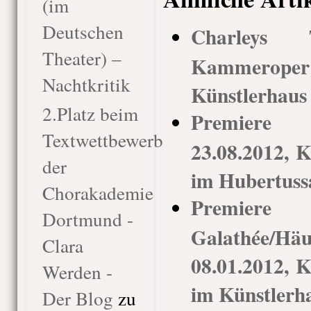
(im
Deutschen
Charleys T
Theater) –
Kammerop
Nachtkritik
Künstlerhaus
2.Platz beim
Premiere 
Textwettbewerb
23.08.2012,
der
im Hubertuss
Chorakademie
Premier
Dortmund -
Galathée/Hä
Clara
08.01.2012,
Werden -
im Künstlerh
Der Blog
zu