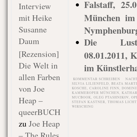
Falstaff, 25
Interview
München im 
mit Heike
Susanne
Nymphenbur
Daum
Die Lusti
[Rezension]
08.01.2011,
Die Welt in
im Künstlerh
allen Farben
KOMMENTAR SCHREIBEN
NACH
SILVIA LILIENFELD
,
BEATA MART
von Joe
KOSCHE
,
CAROLINE FINN
,
DOMINI
KAMMEROPER MÜNCHEN
,
KATHAR
Heap –
MUCBOOK
,
OLEG PTASHNIKOV
,
OP
STEFAN KASTNER
,
THOMAS LICH
WIRSCHING
queerBUCH
zu
Joe Heap
– The Rules