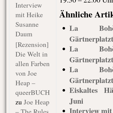
Interview
Ähnliche Arti
mit Heike
Susanne
La Bohèm
Daum
Gärtnerplatz
[Rezension]
La Bohèm
Die Welt in
Gärtnerplatz
allen Farben
La Bohèm
von Joe
Gärtnerplatz
Heap –
Eiskaltes H
queerBUCH
Juni
zu
Joe Heap
Interview mit
– The Rules