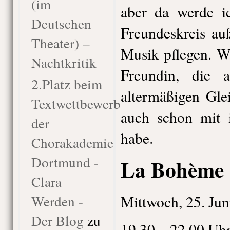
(im
aber da werde i
Deutschen
Freundeskreis au
Theater) –
Musik pflegen. Wo
Nachtkritik
Freundin, die 
2.Platz beim
altermäßigen Glei
Textwettbewerb
auch schon mit i
der
habe.
Chorakademie
Dortmund -
La Bohème
Clara
Werden -
Mittwoch, 25. Jun
Der Blog
zu
19.30 – 22.00 Uh