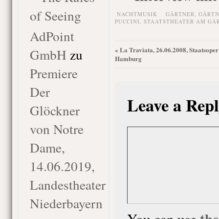
of Seeing
NACHTMUSIK
GÄRTNER
,
GÄRTN
PUCCINI
,
STAATSTHEATER AM GÄ
AdPoint
La Traviata, 26.06.2008, Staatsoper
GmbH
zu
«
Hamburg
Premiere
Der
Leave a Repl
Glöckner
von Notre
Dame,
14.06.2019,
Landestheater
Niederbayern
th
You can use