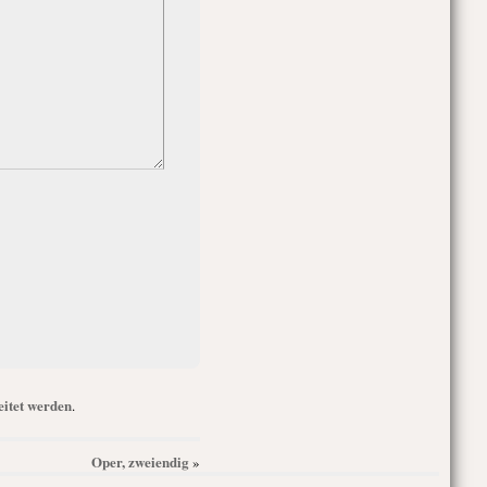
itet werden
.
Oper, zweiendig
»