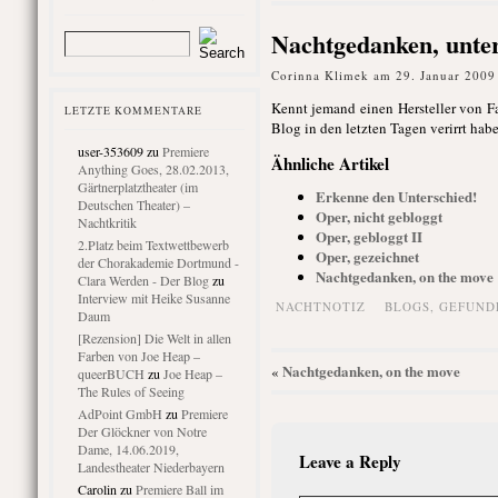
Nachtgedanken, unte
Corinna Klimek am 29. Januar 2009
Kennt jemand einen Hersteller von 
LETZTE KOMMENTARE
Blog in den letzten Tagen verirrt ha
user-353609
zu
Premiere
Ähnliche Artikel
Anything Goes, 28.02.2013,
Gärtnerplatztheater (im
Erkenne den Unterschied!
Deutschen Theater) –
Oper, nicht gebloggt
Nachtkritik
Oper, gebloggt II
2.Platz beim Textwettbewerb
Oper, gezeichnet
der Chorakademie Dortmund -
Nachtgedanken, on the move
Clara Werden - Der Blog
zu
Interview mit Heike Susanne
NACHTNOTIZ
BLOGS
,
GEFUND
Daum
[Rezension] Die Welt in allen
Farben von Joe Heap –
Nachtgedanken, on the move
«
queerBUCH
zu
Joe Heap –
The Rules of Seeing
AdPoint GmbH
zu
Premiere
Der Glöckner von Notre
Dame, 14.06.2019,
Leave a Reply
Landestheater Niederbayern
Carolin
zu
Premiere Ball im