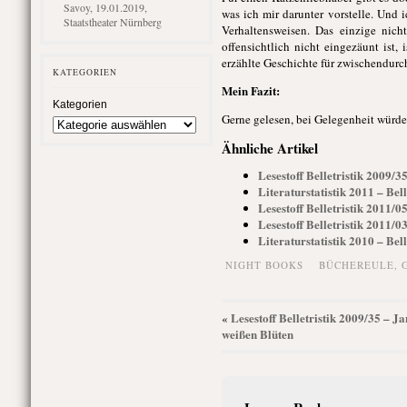
Savoy, 19.01.2019,
was ich mir darunter vorstelle. Und 
Staatstheater Nürnberg
Verhaltensweisen. Das einzige nic
offensichtlich nicht eingezäunt ist,
erzählte Geschichte für zwischendurc
KATEGORIEN
Mein Fazit:
Kategorien
Gerne gelesen, bei Gelegenheit würde
Ähnliche Artikel
Lesestoff Belletristik 2009/
Literaturstatistik 2011 – Bell
Lesestoff Belletristik 2011/
Lesestoff Belletristik 2011/
Literaturstatistik 2010 – Bell
NIGHT BOOKS
BÜCHEREULE
,
Lesestoff Belletristik 2009/35 – J
«
weißen Blüten