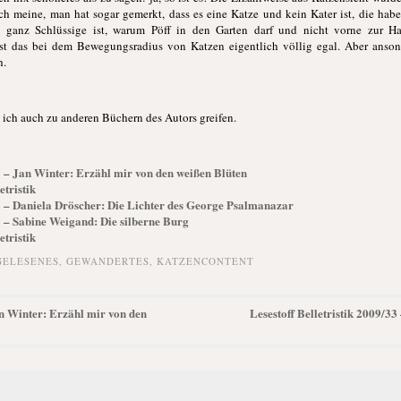
ich meine, man hat sogar gemerkt, dass es eine Katze und kein Kater ist, die ha
ht ganz Schlüssige ist, warum Pöff in den Garten darf und nicht vorne zur H
 ist das bei dem Bewegungsradius von Katzen eigentlich völlig egal. Aber ansons
h.
 ich auch zu anderen Büchern des Autors greifen.
35 – Jan Winter: Erzähl mir von den weißen Blüten
etristik
05 – Daniela Dröscher: Die Lichter des George Psalmanazar
03 – Sabine Weigand: Die silberne Burg
etristik
GELESENES
,
GEWANDERTES
,
KATZENCONTENT
an Winter: Erzähl mir von den
Lesestoff Belletristik 2009/3