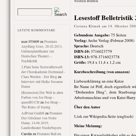
weißen Blüten
Lesestoff Belletrist
Corinna Klimek am 14. Oktober 200
LETZTE KOMMENTARE
Gebundene Ausgabe
:
75 Seiten
Verlag:
Arche Verlag (Februar 2008)
user-353609
zu
Premiere
Sprache:
Deutsch
Anything Goes, 28.02.2013,
ISBN-10:
Gärtnerplatztheater (im
3716023779
Deutschen Theater) –
ISBN-13:
978-3716023778
Nachtkritik
Größe:
19,4 x 11,4 x 1,2 cm
2.Platz beim Textwettbewerb
Kurzbeschreibung (von amazon)
der Chorakademie Dortmund -
Clara Werden - Der Blog
zu
Liebeserklärung an eine Katze
Interview mit Heike Susanne
Daum
Ihr Name ist Pöff, doch eigentlich w
“Drohenden Ding”, dem Staubsauge
[Rezension] Die Welt in allen
Farben von Joe Heap –
Arbeitsmaschine und von Kater Harry
queerBUCH
zu
Joe Heap –
Über den Autor
The Rules of Seeing
AdPoint GmbH
zu
Premiere
Link
zur Wikipedia-Seite (englisch)
Der Glöckner von Notre
Dame, 14.06.2019,
Meine Meinung:
Landestheater Niederbayern
Carolin
zu
Premiere Ball im
Für einen Katzenliebhaber gibt es doc