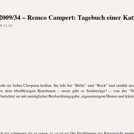
ik 2009/34 – Remco Campert: Tagebuch einer Kat
9 12:03
ürde sie lieber Cleopatra heißen. Sie lebt bei “Brille” und “Rock” und erzählt a
r, dem überflüssigen Kratzbaum – wozu gibt es Sofabezüge? – von der “Tr
 berichtet sie mit untrüglicher Beobachtungsgabe, eigensinnigem Humor und kätzi
h nix schöneres als zu sagen: ja, so ist es! Die Erzählweise aus Katzensicht wurde