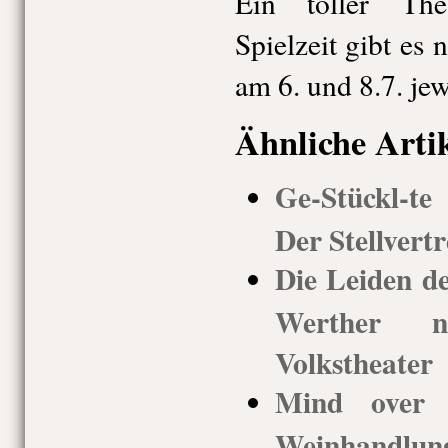
Ein toller The
Spielzeit gibt es
am 6. und 8.7. je
Ähnliche Arti
Ge-Stückl-t
Der Stellvert
Die Leiden d
Werther 
Volkstheater
Mind over M
Weinhandl