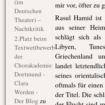
(im
mir vor, öfter zu 
Deutschen
Rasul Hamid ist a
Theater) –
aus seiner Heim
Nachtkritik
schlägt sich als 
2.Platz beim
Libyen, Tune
Textwettbewerb
Griechenland u
der
Chorakademie
landet letztendl
Dortmund -
seines orientali
Clara
oftmals für einen
Werden -
der Titel. Die sch
Der Blog
zu
der Flucht sind 