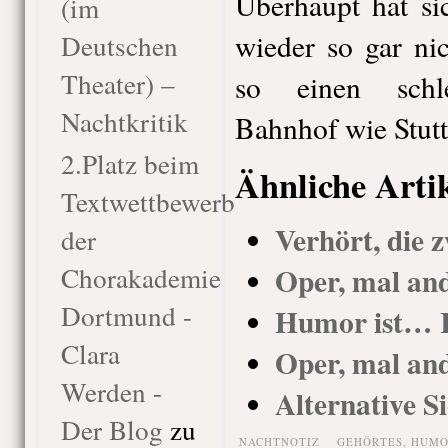
Überhaupt hat si
(im
wieder so gar nic
Deutschen
Theater) –
so einen schle
Nachtkritik
Bahnhof wie Stutt
2.Platz beim
Ähnliche Arti
Textwettbewerb
Verhört, die z
der
Chorakademie
Oper, mal and
Dortmund -
Humor ist… I
Clara
Oper, mal an
Werden -
Alternative S
Der Blog
zu
NACHTNOTIZ
GEHÖRTES
,
HUMO