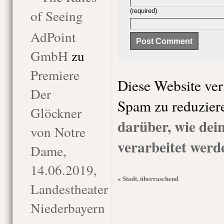
of Seeing
(required)
AdPoint
GmbH
zu
Premiere
Diese Website ve
Der
Spam zu reduzier
Glöckner
darüber, wie de
von Notre
verarbeitet werd
Dame,
14.06.2019,
Stadt, überraschend
«
Landestheater
Niederbayern