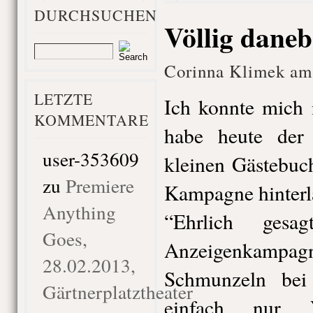
DURCHSUCHEN
Völlig dane
Corinna Klimek am
LETZTE
Ich konnte mich 
KOMMENTARE
habe heute de
user-353609
kleinen Gästebuc
zu
Premiere
Kampagne hinterl
Anything
“Ehrlich gesa
Goes,
Anzeigenkampa
28.02.2013,
Schmunzeln bei
Gärtnerplatztheater
einfach nur V