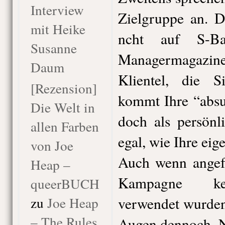
Interview
Zielgruppe an. D
mit Heike
ncht auf S-Ba
Susanne
Managermagazin
Daum
Klientel, die S
[Rezension]
kommt Ihre “absu
Die Welt in
doch als persönl
allen Farben
egal, wie Ihre eige
von Joe
Auch wenn angefü
Heap –
Kampagne kei
queerBUCH
zu
Joe Heap
verwendet wurden
– The Rules
Augen dennoch. Na