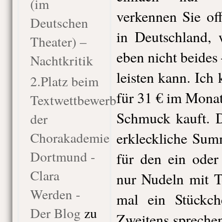
(im
verkennen Sie off
Deutschen
in Deutschland, 
Theater) –
eben nicht beide
Nachtkritik
leisten kann. Ich 
2.Platz beim
für 31 € im Monat
Textwettbewerb
Schmuck kauft. D
der
Chorakademie
erkleckliche Sum
Dortmund -
für den ein oder
Clara
nur Nudeln mit T
Werden -
mal ein Stückch
Der Blog
zu
Zweitens sprechen