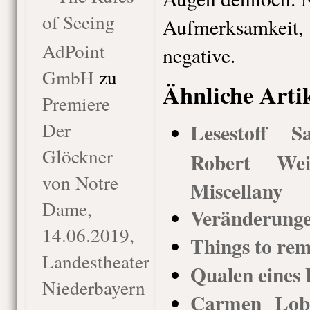
of Seeing
Aufmerksamkeit,
AdPoint
negative.
GmbH
zu
Ähnliche Arti
Premiere
Der
Lesestoff 
Glöckner
Robert We
von Notre
Miscellany
Dame,
Veränderunge
14.06.2019,
Things to re
Landestheater
Qualen eines 
Niederbayern
Carmen Lob