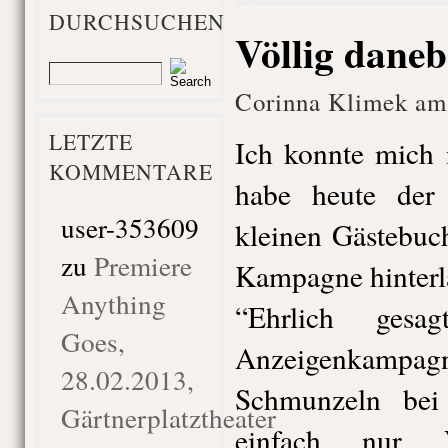
DURCHSUCHEN
Völlig dane
Corinna Klimek am
LETZTE
Ich konnte mich 
KOMMENTARE
habe heute de
user-353609
kleinen Gästebuc
zu
Premiere
Kampagne hinterl
Anything
“Ehrlich gesa
Goes,
Anzeigenkampa
28.02.2013,
Schmunzeln bei
Gärtnerplatztheater
einfach nur V