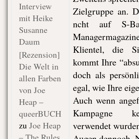
Interview
Zielgruppe an. D
mit Heike
ncht auf S-Ba
Susanne
Managermagazin
Daum
Klientel, die S
[Rezension]
kommt Ihre “absu
Die Welt in
doch als persönl
allen Farben
egal, wie Ihre eige
von Joe
Auch wenn angefü
Heap –
Kampagne kei
queerBUCH
zu
Joe Heap
verwendet wurden
– The Rules
Augen dennoch. Na