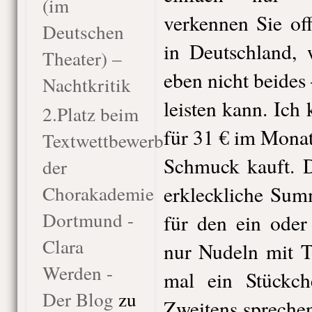
(im
verkennen Sie off
Deutschen
in Deutschland, 
Theater) –
eben nicht beide
Nachtkritik
leisten kann. Ich 
2.Platz beim
für 31 € im Monat
Textwettbewerb
Schmuck kauft. D
der
Chorakademie
erkleckliche Sum
Dortmund -
für den ein oder
Clara
nur Nudeln mit T
Werden -
mal ein Stückch
Der Blog
zu
Zweitens sprechen