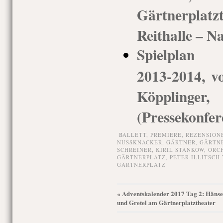
Gärtnerpla
Reithalle – N
Spielplan G
2013-2014, vo
Köppling
(Pressekonfer
BALLETT,
PREMIERE,
REZENSION
NUSSKNACKER
,
GÄRTNER
,
GÄRTN
SCHREINER
,
KIRIL STANKOW
,
ORC
GÄRTNERPLATZ
,
PETER ILLITSCH
GÄRTNERPLATZ
Adventskalender 2017 Tag 2: Hänse
«
und Gretel am Gärtnerplatztheater