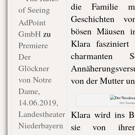
die Familie m
of Seeing
Geschichten v
AdPoint
bösen Mäusen in 
GmbH
zu
Klara faszinier
Premiere
charmanten 
Der
Annäherungsver
Glöckner
von Notre
von der Mutter u
Dame,
14.06.2019,
Der Nusskna
Landestheater
Klara wird ins B
Niederbayern
sie von ihre