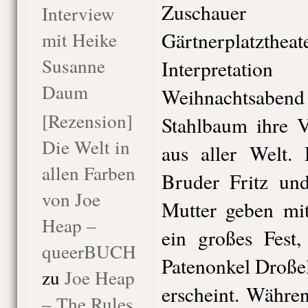
Zuschauer
Interview
mit Heike
Gärtnerplatzthe
Susanne
Interpretat
Daum
Weihnachtsabend
[Rezension]
Stahlbaum ihre 
Die Welt in
aus aller Welt. 
allen Farben
Bruder Fritz und
von Joe
Mutter geben mit
Heap –
ein großes Fest
queerBUCH
Patenonkel Droße
zu
Joe Heap
erscheint. Währe
– The Rules