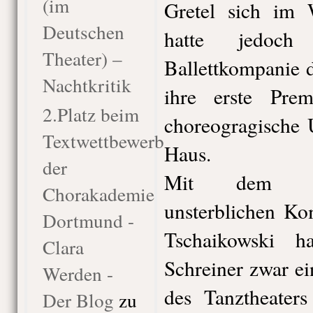
(im
Gretel sich im 
Deutschen
hatte jedoch
Theater) –
Ballettkompanie d
Nachtkritik
ihre erste Prem
2.Platz beim
choreogragische 
Textwettbewerb
Haus.
der
Mit dem “N
Chorakademie
unsterblichen Kom
Dortmund -
Tschaikowski h
Clara
Schreiner zwar ei
Werden -
des Tanztheaters
Der Blog
zu