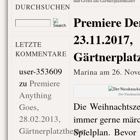
und Gretel am Gärtnerplatztheater
DURCHSUCHEN
Premiere De
23.11.2017,
LETZTE
Gärtnerplat
KOMMENTARE
user-353609
Marina am 26. Nov
zu
Premiere
Anything
Der Nussknacke
Die Weihnachtsze
Goes,
28.02.2013,
immer gerne märc
Gärtnerplatztheater
Spielplan. Bevor