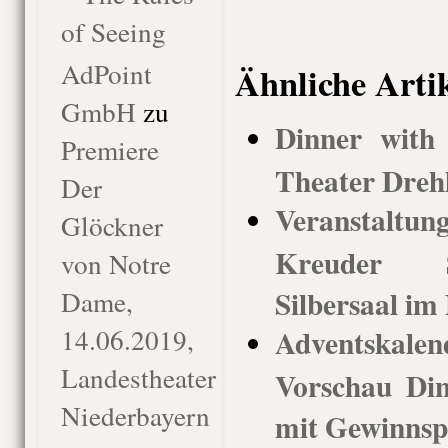
of Seeing
AdPoint
Ähnliche Arti
GmbH
zu
Dinner with 
Premiere
Theater Drehl
Der
Veranstaltun
Glöckner
Kreuder St
von Notre
Silbersaal im
Dame,
14.06.2019,
Adventskal
Landestheater
Vorschau Di
Niederbayern
mit Gewinnsp