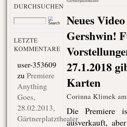
Gärtnerplatztheater
DURCHSUCHEN
Neues Video
Gershwin! Fü
LETZTE
Vorstellung
KOMMENTARE
27.1.2018 gi
user-353609
zu
Premiere
Karten
Anything
Goes,
Corinna Klimek am 
28.02.2013,
Die Premiere i
Gärtnerplatztheater
ausverkauft, abe