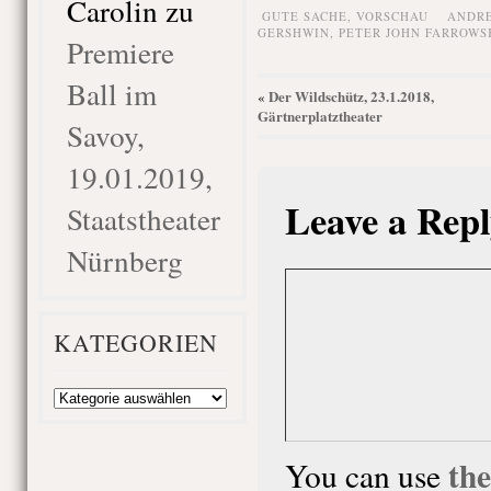
Carolin
zu
GUTE SACHE,
VORSCHAU
ANDRE
GERSHWIN
,
PETER JOHN FARROWS
Premiere
Ball im
Der Wildschütz, 23.1.2018,
«
Gärtnerplatztheater
Savoy,
19.01.2019,
Leave a Repl
Staatstheater
Nürnberg
KATEGORIEN
Kategorien
th
You can use