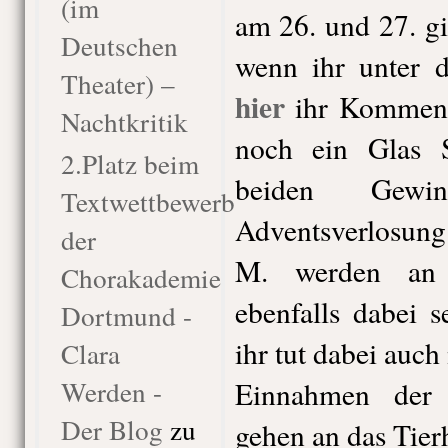
(im
am 26. und 27. g
Deutschen
wenn ihr unter d
Theater) –
hier
ihr Kommen b
Nachtkritik
noch ein Glas 
2.Platz beim
beiden Gewi
Textwettbewerb
Adventsverlosun
der
M. werden an 
Chorakademie
ebenfalls dabei s
Dortmund -
ihr tut dabei auch
Clara
Werden -
Einnahmen der
Der Blog
zu
gehen an das Tie