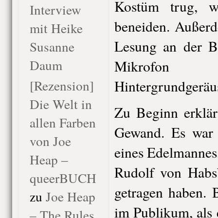
Kostüm trug, w
Interview
beneiden. Außer
mit Heike
Lesung an der Ba
Susanne
Daum
Mikrofon
[Rezension]
Hintergrundgeräus
Die Welt in
Zu Beginn erklär
allen Farben
Gewand. Es war 
von Joe
eines Edelmannes
Heap –
Rudolf von Habs
queerBUCH
getragen haben. 
zu
Joe Heap
im Publikum, als 
– The Rules