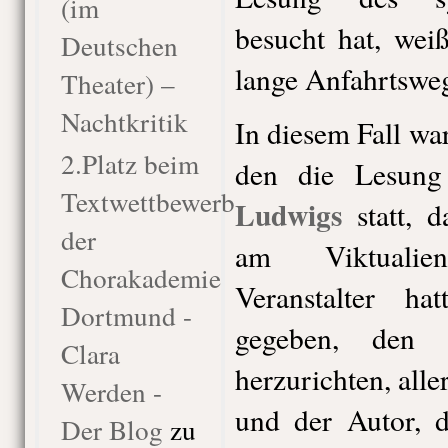
(im
besucht hat, wei
Deutschen
lange Anfahrtswe
Theater) –
Nachtkritik
In diesem Fall wa
2.Platz beim
den die Lesun
Textwettbewerb
Ludwigs
statt, d
der
am Viktualie
Chorakademie
Veranstalter h
Dortmund -
gegeben, den 
Clara
herzurichten, all
Werden -
und der Autor, de
Der Blog
zu