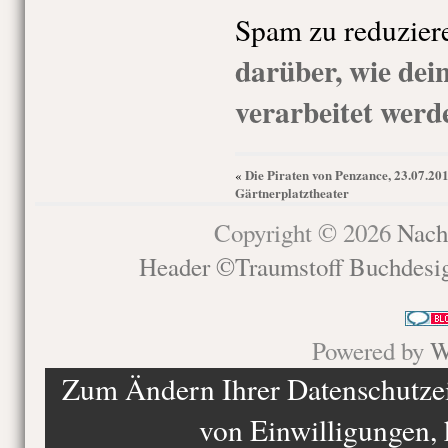
Spam zu reduzier
darüber, wie de
verarbeitet werd
Die Piraten von Penzance, 23.07.201
«
Gärtnerplatztheater
Copyright © 2026
Nach
Header ©Traumstoff Buchdesi
Powered by
W
Zum Ändern Ihrer Datenschutzein
von Einwilligungen, 