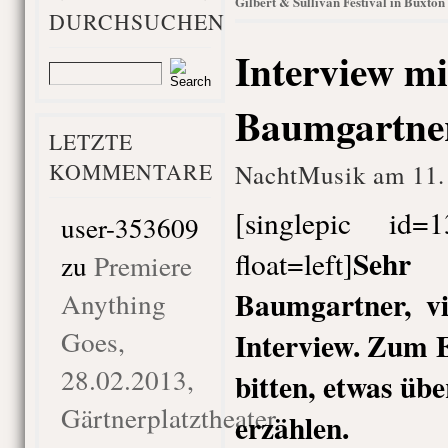
Gilbert & Sullivan Festival in Buxton
DURCHSUCHEN
Interview mi
Baumgartne
LETZTE
KOMMENTARE
NachtMusik am 11.
[singlepic id
user-353609
Sehr
float=left]
zu
Premiere
Baumgartner, vi
Anything
Goes,
Interview. Zum E
28.02.2013,
bitten, etwas üb
Gärtnerplatztheater
erzählen.