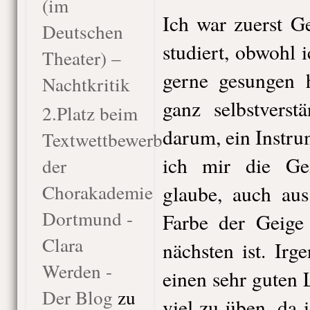
(im
Ich war zuerst G
Deutschen
studiert, obwohl 
Theater) –
gerne gesungen 
Nachtkritik
ganz selbstverst
2.Platz beim
darum, ein Instru
Textwettbewerb
ich mir die Ge
der
Chorakademie
glaube, auch au
Dortmund -
Farbe der Geige
Clara
nächsten ist. Ir
Werden -
einen sehr guten 
Der Blog
zu
viel zu üben, da