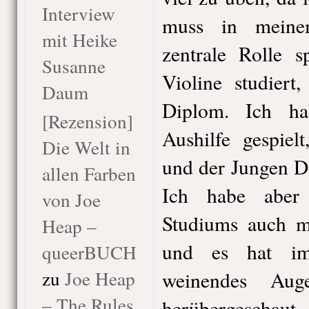
Interview
muss in meine
mit Heike
zentrale Rolle s
Susanne
Violine studiert
Daum
Diplom. Ich ha
[Rezension]
Aushilfe gespiel
Die Welt in
und der Jungen D
allen Farben
Ich habe aber
von Joe
Studiums auch m
Heap –
und es hat im
queerBUCH
zu
Joe Heap
weinendes Au
– The Rules
herübergescha