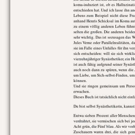
koma-induziert ist, ob es Halluzina
entschieden hat. Und ich lasse ihn a
Lebens zum Beispiel nicht diese Fra
anhand Henris Schicksal im Koma auf,
zu einem völlig anderen Leben führe
selten die großen. Die anderen beiden
sehr wichtig. Das ist sozusagen das 
Jules Verne oder Parallelrealitäten, 
sie im Falle eines Unfalles für ihn 
sich entscheiden: will sie sich wirk
vierzehnjähriger Synästhetiker, ein Ho
ist auch fähig aufgrund seiner Synäs
auch noch dann zu spüren, wenn die 
um Liebe, um Sich-selbst-Finden, um
können.
Und sie ringen gemeinsam um Perso
erwachen.
Dieses Buch ist tatsächlich nicht einf
Du bist selbst Synästhetikerin, kannst
Entwa sieben Prozent aller Menschen
verdrahtet, sie vermischen sich bei j
Acht grün, die Fünf blau. Als wir vo
Zuschauern waren drei, die sich ge