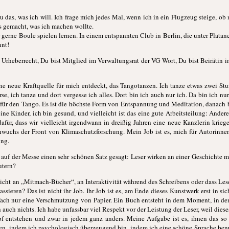
au das, was ich will. Ich frage mich jedes Mal, wenn ich in ein Flugzeug steige, ob
es gemacht, was ich machen wollte.
gerne Boule spielen lernen. In einem entspannten Club in Berlin, die unter Platan
nnt!
s Urheberrecht, Du bist Mitglied im Verwaltungsrat der VG Wort, Du bist Beirätin 
ne neue Kraftquelle für mich entdeckt, das Tangotanzen. Ich tanze etwas zwei S
se, ich tanze und dort vergesse ich alles. Dort bin ich auch nur ich. Da bin ich nu
ft für den Tango. Es ist die höchste Form von Entspannung und Meditation, danach b
ne Kinder, ich bin gesund, und vielleicht ist das eine gute Arbeitsteilung: Ander
afür, dass wir vielleicht irgendwann in dreißig Jahren eine neue Kanzlerin krieg
chwuchs der Front von Klimaschutzforschung. Mein Job ist es, mich für Autorinne
ung.
 auf der Messe einen sehr schönen Satz gesagt: Leser wirken an einer Geschichte mit
utern?
icht an „Mitmach-Bücher“, an Interaktivität während des Schreibens oder dass Lese
assieren? Das ist nicht ihr Job. Ihr Job ist es, am Ende dieses Kunstwerk erst in s
einfach nur eine Verschmutzung von Papier. Ein Buch entsteht in dem Moment, in de
ch auch nichts. Ich habe unfassbar viel Respekt vor der Leistung der Leser, weil diese
pf entstehen und zwar in jedem ganz anders. Meine Aufgabe ist es, ihnen das so
nen, indem ich psychologisch überzeugend bin, indem ich eine schöne Sprache benut