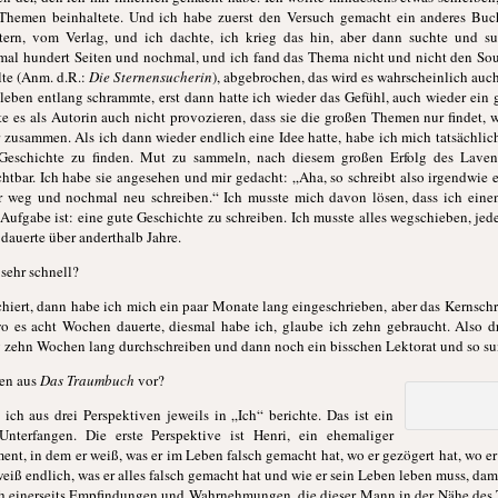
hemen beinhaltete. Und ich habe zuerst den Versuch gemacht ein anderes Buch 
etern, vom Verlag, und ich dachte, ich krieg das hin, aber dann suchte und su
mal hundert Seiten und nochmal, und ich fand das Thema nicht und nicht den Sou
te (Anm. d.R.:
Die Sternensucherin
), abgebrochen, das wird es wahrscheinlich auc
bleben entlang schrammte, erst dann hatte ich wieder das Gefühl, auch wieder ei
te es als Autorin auch nicht provozieren, dass sie die großen Themen nur findet, 
zusammen. Als ich dann wieder endlich eine Idee hatte, habe ich mich tatsächlich 
 Geschichte zu finden. Mut zu sammeln, nach diesem großen Erfolg des Lave
chtbar. Ich habe sie angesehen und mir gedacht: „Aha, so schreibt also irgendwie ei
der weg und nochmal neu schreiben.“ Ich musste mich davon lösen, dass ich ein
fgabe ist: eine gute Geschichte zu schreiben. Ich musste alles wegschieben, jede
s dauerte über anderthalb Jahre.
sehr schnell?
rchiert, dann habe ich mich ein paar Monate lang eingeschrieben, aber das Kernschr
 es acht Wochen dauerte, diesmal habe ich, glaube ich zehn gebraucht. Also dr
g zehn Wochen lang durchschreiben und dann noch ein bisschen Lektorat und so sum
ten aus
Das Traumbuch
vor?
ich aus drei Perspektiven jeweils in „Ich“ berichte. Das ist ein
Unterfangen. Die erste Perspektive ist Henri, ein ehemaliger
nt, in dem er weiß, was er im Leben falsch gemacht hat, wo er gezögert hat, wo er 
eiß endlich, was er alles falsch gemacht hat und wie er sein Leben leben muss, damit 
h einerseits Empfindungen und Wahrnehmungen, die dieser Mann in der Nähe des To