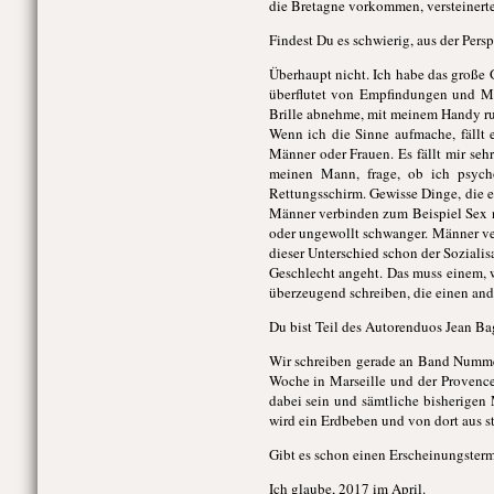
die Bretagne vorkommen, versteinert
Findest Du es schwierig, aus der Per
Überhaupt nicht. Ich habe das große 
überflutet von Empfindungen und Mi
Brille abnehme, mit meinem Handy rum
Wenn ich die Sinne aufmache, fällt 
Männer oder Frauen. Es fällt mir seh
meinen Mann, frage, ob ich psycho
Rettungsschirm. Gewisse Dinge, die ei
Männer verbinden zum Beispiel Sex n
oder ungewollt schwanger. Männer ver
dieser Unterschied schon der Soziali
Geschlecht angeht. Das muss einem, w
überzeugend schreiben, die einen an
Du bist Teil des Autorenduos Jean Bag
Wir schreiben gerade an Band Nummer
Woche in Marseille und der Provence 
dabei sein und sämtliche bisherigen
wird ein Erdbeben und von dort aus st
Gibt es schon einen Erscheinungster
Ich glaube, 2017 im April.