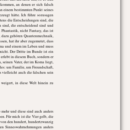
s kommen, an denen er sich falsch
 an einem bestimmten Punkt seines
ezeugt hätte. Ich führe sozusagen
tens die Entscheidungen sind, die
 sind, die entscheidend sind und
Phantastik, nicht Fantasy, das ist
on, dazu gehören Quantenmechnaik,
assen, hat ihr aber zugemutet, dass
 Koma und einem im Leben und muss
icht. Der Dritte im Bunde ist ein
r erlebt in diesem Buch, sondern er
 seinen Vater, der im Koma liegt,
es: um Familie, um Freundschaft,
vielleicht auch die falschen sein
eigert, in diese Welt hinein zu
e mehr und diese sind auch anders
n. Für mich ist die Vier gelb, die
d von den hundert, hundertzwanzig
deren Sinneswahrnehmungen anders