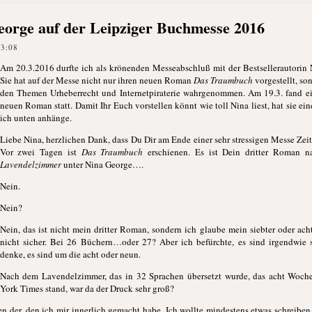
eorge auf der Leipziger Buchmesse 2016
23:08
Am 20.3.2016 durfte ich als krönenden Messeabschluß mit der Bestsellerautorin 
Sie hat auf der Messe nicht nur ihren neuen Roman
Das Traumbuch
vorgestellt, s
den Themen Urheberrecht und Internetpiraterie wahrgenommen. Am 19.3. fand ei
neuen Roman statt. Damit Ihr Euch vorstellen könnt wie toll Nina liest, hat sie ei
ich unten anhänge.
Liebe Nina, herzlichen Dank, dass Du Dir am Ende einer sehr stressigen Messe Zei
Vor zwei Tagen ist
Das Traumbuch
erschienen. Es ist Dein dritter Roman 
Lavendelzimmer
unter Nina George….
Nein.
Nein?
Nein, das ist nicht mein dritter Roman, sondern ich glaube mein siebter oder ach
nicht sicher. Bei 26 Büchern…oder 27? Aber ich befürchte, es sind irgendwie
denke, es sind um die acht oder neun.
Nach dem Lavendelzimmer, das in 32 Sprachen übersetzt wurde, das acht Wochen
York Times stand, war da der Druck sehr groß?
n der, den ich mir innerlich gemacht habe. Ich wollte mindestens etwas schreiben,