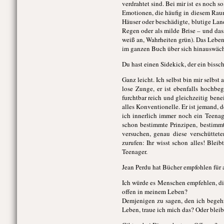
verdrahtet sind. Bei mir ist es noch
Emotionen, die häufig in diesem Rau
Häuser oder beschädigte, blutige Land
Regen oder als milde Brise – und da
weiß an, Wahrheiten grün). Das Leben i
im ganzen Buch über sich hinauswäc
Du hast einen Sidekick, der ein bissch
Ganz leicht. Ich selbst bin mir selbst
lose Zunge, er ist ebenfalls hochbe
furchtbar reich und gleichzeitig be
alles Konventionelle. Er ist jemand, 
ich innerlich immer noch ein Teenage
schon bestimmte Prinzipen, bestimmt
versuchen, genau diese verschütte
zurufen: Ihr wisst schon alles! Blei
Teenager.
Jean Perdu hat Bücher empfohlen für
Ich würde es Menschen empfehlen, die 
offen in meinem Leben?
Demjenigen zu sagen, den ich begehr
Leben, traue ich mich das? Oder blei