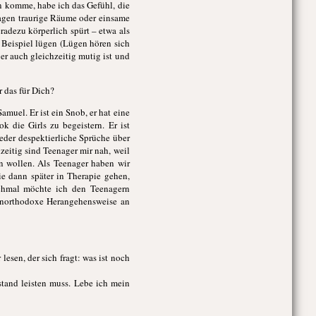
n komme, habe ich das Gefühl, die
agen traurige Räume oder einsame
radezu körperlich spürt – etwa als
 Beispiel lügen (Lügen hören sich
 er auch gleichzeitig mutig ist und
r das für Dich?
amuel. Er ist ein Snob, er hat eine
k die Girls zu begeistern. Er ist
eder despektierliche Sprüche über
hzeitig sind Teenager mir nah, weil
in wollen. Als Teenager haben wir
e dann später in Therapie gehen,
nchmal möchte ich den Teenagern
ht unorthodoxe Herangehensweise an
esen, der sich fragt: was ist noch
tand leisten muss. Lebe ich mein