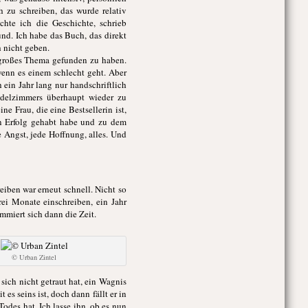
zu schreiben, das wurde relativ
chte ich die Geschichte, schrieb
nd. Ich habe das Buch, das direkt
h nicht geben.
n großes Thema gefunden zu haben.
wenn es einem schlecht geht. Aber
ein Jahr lang nur handschriftlich
ndelzimmers überhaupt wieder zu
ne Frau, die eine Bestsellerin ist,
en Erfolg gehabt habe und zu dem
 Angst, jede Hoffnung, alles. Und
eiben war erneut schnell. Nicht so
ei Monate einschreiben, ein Jahr
miert sich dann die Zeit.
© Urban Zintel
sich nicht getraut hat, ein Wagnis
es seins ist, doch dann fällt er in
des hat. Ich lasse ihn, ob es nun