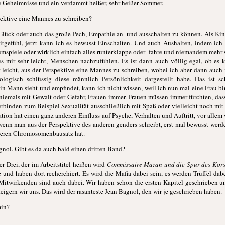
e Geheimnisse und ein verdammt heißer, sehr heißer Sommer.
spektive eine Mannes zu schreiben?
Glück oder auch das große Pech, Empathie an- und ausschalten zu können. Als Kind
tgefühl, jetzt kann ich es bewusst Einschalten. Und auch Aushalten, indem ich
spiele oder wirklich einfach alles runterklappe oder -fahre und niemandem mehr 
es mir sehr leicht, Menschen nachzufühlen. Es ist dann auch völlig egal, ob es
r leicht, aus der Perspektive eine Mannes zu schreiben, wobei ich aber dann auch 
logisch schlüssig diese männlich Persönlichkeit dargestellt habe. Das ist 
n Mann sieht und empfindet, kann ich nicht wissen, weil ich nun mal eine Frau bin
iemals mit Gewalt oder Gefahr, Frauen immer. Frauen müssen immer fürchten, das
binden zum Beispiel Sexualität ausschließlich mit Spaß oder vielleicht noch mit 
sation hat einen ganz anderen Einfluss auf Psyche, Verhalten und Auftritt, vor al
enn man aus der Perspektive des anderen genders schreibt, erst mal bewusst werd
deren Chromosomenbausatz hat.
nol. Gibt es da auch bald einen dritten Band?
 Drei, der im Arbeitstitel heißen wird
Commissaire Mazan und die Spur des Kor
und haben dort recherchiert. Es wird die Mafia dabei sein, es werden Trüffel dabe
 Mitwirkenden sind auch dabei. Wir haben schon die ersten Kapitel geschrieben u
eigern wir uns. Das wird der rasanteste Jean Bagnol, den wir je geschrieben haben.
min?