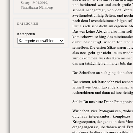
Savoy, 19.01.2019,
und berührend war und auch große T
Staatstheater Nürnberg
schnell nachgefragt, von den Vertr
zweihundertfünfzig Seiten, und noch
nach dem Lavendelzimmer folgen soll
KATEGORIEN
Erst als ich sehr dicht am eigenen A
Das war keine Absicht, also man soll
Kategorien
komischerweise hing das miteinander 
damit beschäftigt, wieder Ton und
schreiben. Die ersten Sätze waren fur
also nee, geht gar nicht, muss wie
zurückkommen, was der Kern meiner Au
das war tatsächlich ein harter Job, da
Das Schreiben an sich ging dann aber 
Das stimmt, ich hatte sehr viel reche
schnell wie beim Lavendelzimmer, wo
recherchieren und dann ad hoc richti
Stellst Du uns bitte Deine Protagonis
Wir haben vier Protagonisten, wobei 
durchaus interessantes, komplexes 
Kriegsreporter, der genau in dem Mome
eingegangen ist, überfahren wird. Er w
ein Koma. In diesem Koma erzähle ic