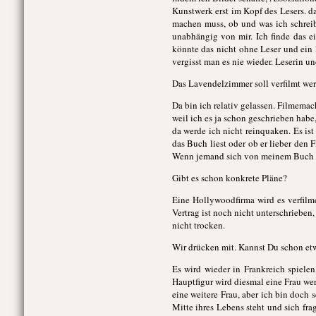
Kunstwerk erst im Kopf des Lesers. da
machen muss, ob und was ich schreib
unabhängig von mir. Ich finde das e
könnte das nicht ohne Leser und ein
vergisst man es nie wieder. Leserin 
Das Lavendelzimmer soll verfilmt wer
Da bin ich relativ gelassen. Filmema
weil ich es ja schon geschrieben habe, 
da werde ich nicht reinquaken. Es is
das Buch liest oder ob er lieber den F
Wenn jemand sich von meinem Buch ins
Gibt es schon konkrete Pläne?
Eine Hollywoodfirma wird es verfilm
Vertrag ist noch nicht unterschrieben
nicht trocken.
Wir drücken mit. Kannst Du schon etw
Es wird wieder in Frankreich spielen
Hauptfigur wird diesmal eine Frau w
eine weitere Frau, aber ich bin doch 
Mitte ihres Lebens steht und sich fra