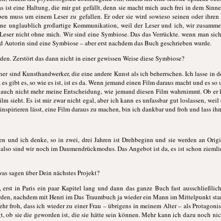
s ist eine Haltung, die mir gut gefällt, denn sie macht mich auch frei in dem Sinn
en muss um einem Leser zu gefallen. Er oder sie wird sowieso seinen oder ihren
ine unglaublich großartige Kommunikation, weil der Leser und ich, wir zusammen
 Leser nicht ohne mich. Wir sind eine Symbiose. Das das Verrückte. wenn man sic
und Autorin sind eine Symbiose – aber erst nachdem das Buch geschrieben wurde.
den. Zerstört das dann nicht in einer gewissen Weise diese Symbiose?
cher sind Kunsthandwerker, die eine andere Kunst als ich beherrschen. Ich lasse i
es gibt es, so wie es ist, ist es da. Wenn jemand einen Film daraus macht und es so u
t auch nicht mehr meine Entscheidung, wie jemand diesen Film wahrnimmt. Ob er l
ilm sieht. Es ist mir zwar nicht egal, aber ich kann es unfassbar gut loslassen, weil 
pirieren lässt, eine Film daraus zu machen, bin ich dankbar und froh und lass ih
en und ich denke, so in zwei, drei Jahren ist Drehbeginn und sie werden an Orig
, also sind wir noch im Daumendrückmodus. Das Angebot ist da, es ist schon ziemlic
as sagen über Dein nächstes Projekt?
, erst in Paris ein paar Kapitel lang und dann das ganze Buch fast ausschließli
erden, nachdem mit Henri im Das Traumbuch ja wieder ein Mann im Mittelpunkt st
sehr froh, dass ich wieder zu einer Frau – übrigens in meinem Alter – als Protagoni
gt, ob sie die geworden ist, die sie hätte sein können. Mehr kann ich dazu noch ni