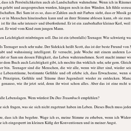
 so, dass ich Persönlichkeiten auch als Landschaften wahrnehme. Wenn ich in Räume
m gelebt und ausgesprochen wurden, hängen noch in den Wänden. Ich fühle sozus
schaften. Bei Sam ist es so, dass er Zahlen auch mit Farben sieht, dass er Musik ge
ss er in Menschen hineinsehen kann und an ihrer Stimme ablesen kann, ob sie zum
st für ihn sehr intensiv und überfordernd. Er ist ein zauberhafter kleiner Kerl, weil
hst. Er wird vom Kind zum jungen Mann.
en Leichtigkeit reinbringen soll. Das ist ein (ebenfalls) Teenager. Wie schwierig wa
 als Teenager noch sehr nahe. Der Sidekick heißt Scott, das ist der beste Freund von S
gabt und wahnsinnig intelligent. Er versucht, jede Woche mit einem anderen Loo
neidet er Sam um dessen Fähigkeit, das Leben wahrzunehmen. Scott macht immer wi
der dem Buch auch Leichtigkeit gibt, ich mochte ihn wirklich sehr, sehr gern. Gleic
r bin. Teenager sind die Menschen, die wir alle, wenn wir älter sind, wieder se
e Lebensträume, bestimmte Gefühle und oft erlebe ich, dass Erwachsene, wenn si
ten Prinzipien, Gefühle und Träume ihrer Jugendzeit wieder zu entdecken. Ma
bt genauso, wie ihr jetzt seid, denn ihr wisst schon alles. Aber das ist eine rec
 alle Lebenslagen. Wem würdest Du
Das Traumbuch
empfehlen?
sich fragen, was sie sich nicht zugetraut haben im Leben. Dieses Buch muss jeder l
e, dass ich ihn begehre. Wage ich es, meine Stimme zu erheben, wenn ich Widers
be ich eingesperrt im kleinen Käfig der Konventionen und in meiner Angst.