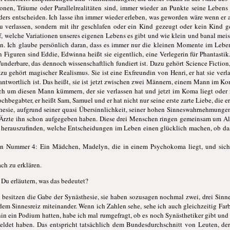
tionen, Träume oder Parallelrealitäten sind, immer wieder an Punkte seine Leben
nders entscheiden. Ich lasse ihn immer wieder erleben, was geworden wäre wenn er
u verlassen, sondern mit ihr geschlafen oder ein Kind gezeugt oder kein Kind g
 welche Variationen unseres eigenen Lebens es gibt und wie klein und banal meis
n. Ich glaube persönlich daran, dass es immer nur die kleinen Momente im Leben
 Figuren sind Eddie, Edwinna heißt sie eigentlich, eine Verlegerin für Phantastik. 
Wunderbare, das dennoch wissenschaftlich fundiert ist. Dazu gehört Science Ficti
dazu gehört magischer Realismus. Sie ist eine Exfreundin von Henri, er hat sie verl
verantwortlich ist. Das heißt, sie ist jetzt zwischen zwei Männern, einem Mann im
lich um diesen Mann kümmern, der sie verlassen hat und jetzt im Koma liegt oder n
chbegabter, er heißt Sam, Samuel und er hat nicht nur seine erste zarte Liebe, die e
thesie, aufgrund seiner quasi Übersinnlichkeit, seiner hohen Sinneswahrnehmungen,
Ärzte ihn schon aufgegeben haben. Diese drei Menschen ringen gemeinsam um All
 herauszufinden, welche Entscheidungen im Leben einen glücklich machen, ob das 
n Nummer 4: Ein Mädchen, Madelyn, die in einem Psychokoma liegt, und sich w
ach zu erklären.
 Du erläutern, was das bedeutet?
 besitzen die Gabe der Synästhesie, sie haben sozusagen nochmal zwei, drei Sinn
edem Sinnesreiz miteinander. Wenn ich Zahlen sehe, sehe ich auch gleichzeitig Farbe
rhin ein Podium hatten, habe ich mal rumgefragt, ob es noch Synästhetiker gibt un
meldet haben. Das entspricht tatsächlich dem Bundesdurchschnitt von Leuten, 