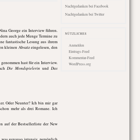
Nachtgedanken bei Facebook
Nachtgedanken bei Twitter
Nina George ein Interview führen.
NÜTZLICHES
ondern auch jede Menge Termine zu
ne fantastische Lesung aus ihrem
Anmelden
nen kleinen Absatz eingelesen, den
Eintrags-Feed
Kommentar-Feed
t genommen hast für ein Interview.
WordPress.org
nach
Die Mondspielerin
und
Das
ter. Oder Neunter? Ich bin mir gar
 schon mehr als drei Romane. Ich
 auf der Bestsellerliste der New
 was genauso intensiv, persönlich