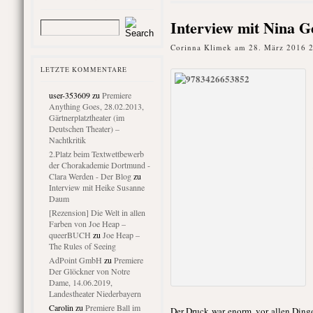
Interview mit Nina G
Corinna Klimek am 28. März 2016 
LETZTE KOMMENTARE
user-353609
zu
Premiere
Anything Goes, 28.02.2013,
Gärtnerplatztheater (im
Deutschen Theater) –
Nachtkritik
2.Platz beim Textwettbewerb
der Chorakademie Dortmund -
Clara Werden - Der Blog
zu
Interview mit Heike Susanne
Daum
[Rezension] Die Welt in allen
Farben von Joe Heap –
queerBUCH
zu
Joe Heap –
The Rules of Seeing
AdPoint GmbH
zu
Premiere
Der Glöckner von Notre
Dame, 14.06.2019,
Landestheater Niederbayern
Carolin
zu
Premiere Ball im
Der Druck war enorm, vor allen Dinge