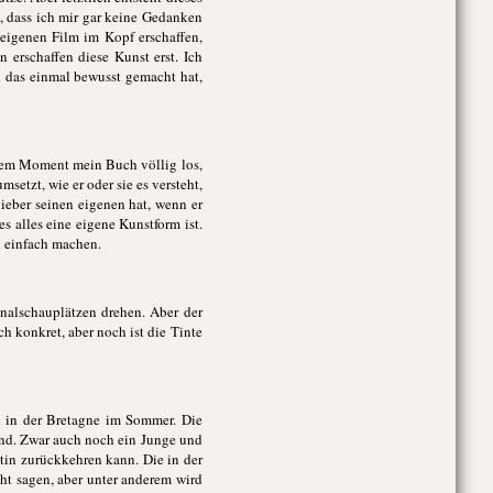
e, dass ich mir gar keine Gedanken
 eigenen Film im Kopf erschaffen,
 erschaffen diese Kunst erst. Ich
h das einmal bewusst gemacht hat,
n dem Moment mein Buch völlig los,
msetzt, wie er oder sie es versteht,
ieber seinen eigenen hat, wenn er
es alles eine eigene Kunstform ist.
n einfach machen.
inalschauplätzen drehen. Aber der
h konkret, aber noch ist die Tinte
ch in der Bretagne im Sommer. Die
and. Zwar auch noch ein Junge und
stin zurückkehren kann. Die in der
cht sagen, aber unter anderem wird