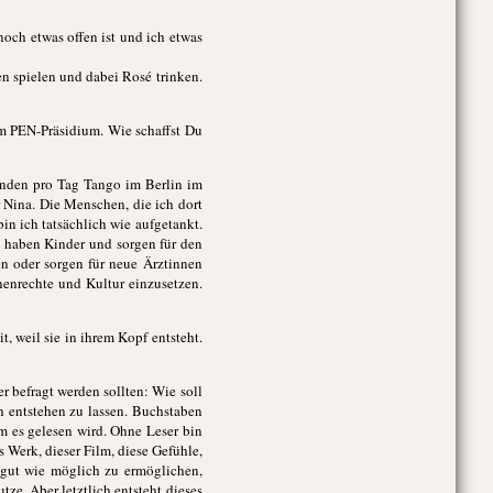
 noch etwas offen ist und ich etwas
en spielen und dabei Rosé trinken.
im PEN-Präsidium. Wie schaffst Du
tunden pro Tag Tango im Berlin im
r Nina. Die Menschen, die ich dort
in ich tatsächlich wie aufgetankt.
e haben Kinder und sorgen für den
en oder sorgen für neue Ärztinnen
nenrechte und Kultur einzusetzen.
, weil sie in ihrem Kopf entsteht.
r befragt werden sollten: Wie soll
ich entstehen zu lassen. Buchstaben
m es gelesen wird. Ohne Leser bin
s Werk, dieser Film, diese Gefühle,
 gut wie möglich zu ermöglichen,
ze. Aber letztlich entsteht dieses