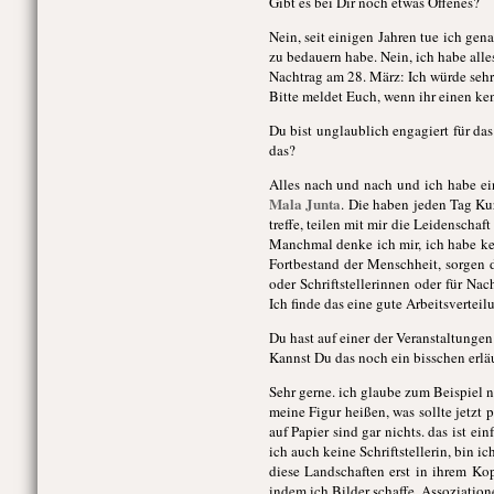
Gibt es bei Dir noch etwas Offenes?
Nein, seit einigen Jahren tue ich gen
zu bedauern habe. Nein, ich habe all
Nachtrag am 28. März: Ich würde sehr 
Bitte meldet Euch, wenn ihr einen ke
Du bist unglaublich engagiert für da
das?
Alles nach und nach und ich habe ei
Mala Junta
. Die haben jeden Tag Kur
treffe, teilen mit mir die Leidenscha
Manchmal denke ich mir, ich habe kei
Fortbestand der Menschheit, sorgen d
oder Schriftstellerinnen oder für Na
Ich finde das eine gute Arbeitsverteil
Du hast auf einer der Veranstaltungen
Kannst Du das noch ein bisschen erlä
Sehr gerne. ich glaube zum Beispiel n
meine Figur heißen, was sollte jetzt p
auf Papier sind gar nichts. das ist 
ich auch keine Schriftstellerin, bin i
diese Landschaften erst in ihrem Ko
indem ich Bilder schaffe, Assoziatio