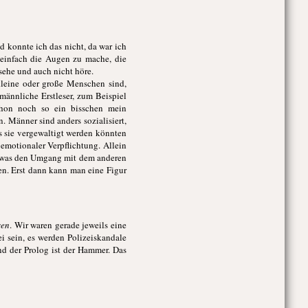
 konnte ich das nicht, da war ich
 einfach die Augen zu mache, die
sehe und auch nicht höre.
 kleine oder große Menschen sind,
männliche Erstleser, zum Beispiel
schon noch so ein bisschen mein
. Männer sind anders sozialisiert,
s sie vergewaltigt werden könnten
emotionaler Verpflichtung. Allein
lem was den Umgang mit dem anderen
en. Erst dann kann man eine Figur
sen
. Wir waren gerade jeweils eine
i sein, es werden Polizeiskandale
nd der Prolog ist der Hammer. Das