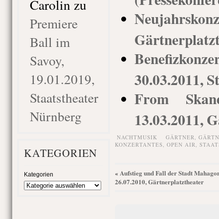
Carolin
zu
Neujahrsko
Premiere
Gärtnerplatz
Ball im
Benefizko
Savoy,
30.03.2011, S
19.01.2019,
From Skand
Staatstheater
Nürnberg
13.03.2011, G
NACHTMUSIK
GÄRTNER
,
GÄRTN
KONZERTANTES
,
OPEN AIR
,
STAAT
KATEGORIEN
Aufstieg und Fall der Stadt Mahago
«
Kategorien
26.07.2010, Gärtnerplatztheater