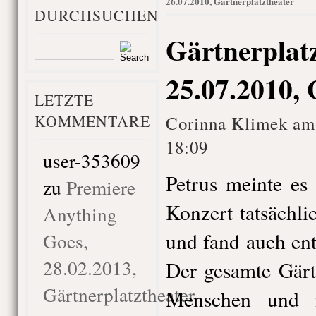
26.07.2010, Gärtnerplatztheater
DURCHSUCHEN
Gärtnerplat
25.07.2010, 
LETZTE
KOMMENTARE
Corinna Klimek am
18:09
user-353609
Petrus meinte es
zu
Premiere
Konzert tatsächli
Anything
und fand auch en
Goes,
28.02.2013,
Der gesamte Gärt
Gärtnerplatztheater
Menschen und i