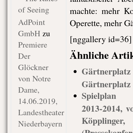
of Seeing
machte: mehr Ko
AdPoint
Operette, mehr Gä
GmbH
zu
[nggallery id=36]
Premiere
Ähnliche Arti
Der
Glöckner
Gärtnerplatz
von Notre
Gärtnerplatz
Dame,
Spielplan G
14.06.2019,
2013-2014, vo
Landestheater
Köppling
Niederbayern
(Pressekonfer