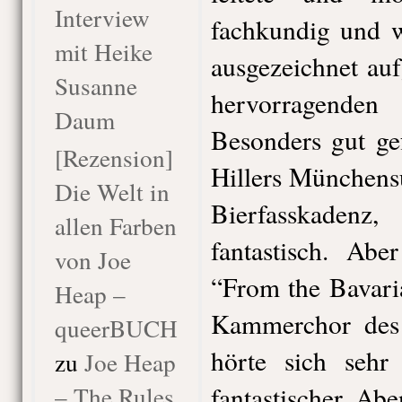
Interview
fachkundig und 
mit Heike
ausgezeichnet au
Susanne
hervorragenden 
Daum
Besonders gut ge
[Rezension]
Hillers Münchensu
Die Welt in
Bierfasskaden
allen Farben
fantastisch. Ab
von Joe
“From the Bavari
Heap –
Kammerchor des 
queerBUCH
hörte sich sehr
zu
Joe Heap
– The Rules
fantastischer Ab