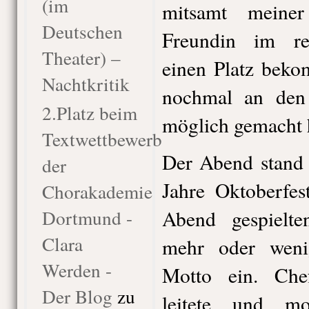
(im
mitsamt meiner 
Deutschen
Freundin im res
Theater) –
einen Platz bek
Nachtkritik
nochmal an den 
2.Platz beim
möglich gemacht 
Textwettbewerb
Der Abend stand
der
Jahre Oktoberfes
Chorakademie
Dortmund -
Abend gespielte
Clara
mehr oder wenig
Werden -
Motto ein. Chef
Der Blog
zu
leitete und m