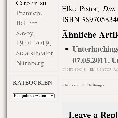
Carolin
zu
Das 
Elke Pistor,
Premiere
ISBN 3897058340
Ball im
Ähnliche Arti
Savoy,
19.01.2019,
Unterhach
Staatstheater
07.05.2011, U
Nürnberg
NIGHT BOOKS
ELKE PISTOR
,
FA
KATEGORIEN
Interview mit Rita Hampp
«
Kategorien
Leave a Repl