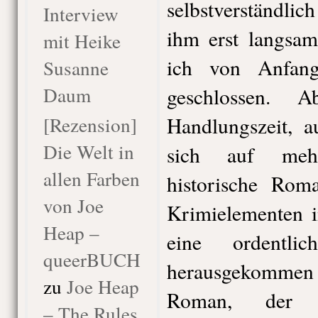
selbstverständlich
Interview
ihm erst langsam
mit Heike
ich von Anfan
Susanne
Daum
geschlossen. 
[Rezension]
Handlungszeit, 
Die Welt in
sich auf meh
allen Farben
historische Rom
von Joe
Krimielementen i
Heap –
eine ordentli
queerBUCH
herausgekommen i
zu
Joe Heap
Roman, der 
– The Rules