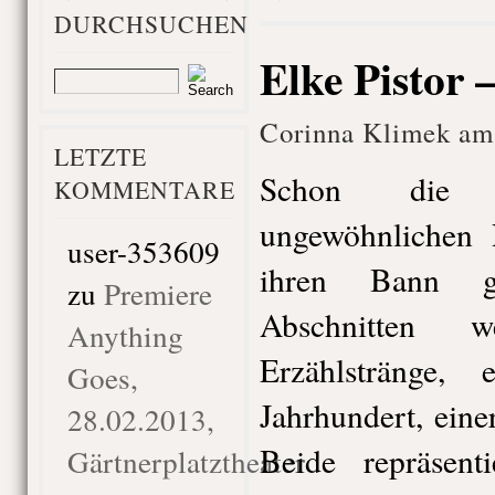
DURCHSUCHEN
Elke Pistor 
Corinna Klimek am
LETZTE
Schon die L
KOMMENTARE
ungewöhnlichen
user-353609
ihren Bann g
zu
Premiere
Abschnitten 
Anything
Erzählstränge,
Goes,
Jahrhundert, eine
28.02.2013,
Beide repräsent
Gärtnerplatztheater