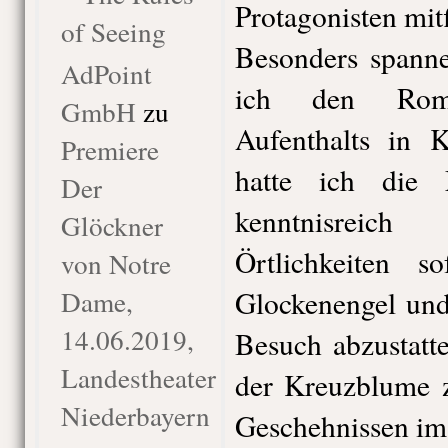
Protagonisten mitf
of Seeing
Besonders spanne
AdPoint
ich den Rom
GmbH
zu
Aufenthalts in 
Premiere
hatte ich die 
Der
kenntnisrei
Glöckner
Örtlichkeiten s
von Notre
Dame,
Glockenengel und
14.06.2019,
Besuch abzustatt
Landestheater
der Kreuzblume 
Niederbayern
Geschehnissen i