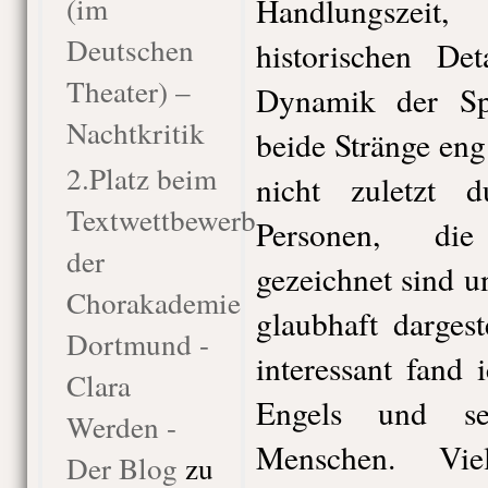
(im
Handlungszei
Deutschen
historischen De
Theater) –
Dynamik der Sp
Nachtkritik
beide Stränge en
2.Platz beim
nicht zuletzt 
Textwettbewerb
Personen, die
der
gezeichnet sind u
Chorakademie
glaubhaft darges
Dortmund -
interessant fand 
Clara
Engels und s
Werden -
Menschen. Vi
Der Blog
zu