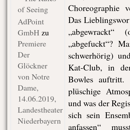
Choreographie ve
of Seeing
Das Lieblingswor
AdPoint
„abgewrackt“ 
GmbH
zu
„abgefuckt“? Ma
Premiere
Der
schwerhörig) und
Glöckner
Kat-Club, in de
von Notre
Bowles auftritt
Dame,
plüschige Atmos
14.06.2019,
und was der Regis
Landestheater
sich sein Ensemb
Niederbayern
anfassen“ mus