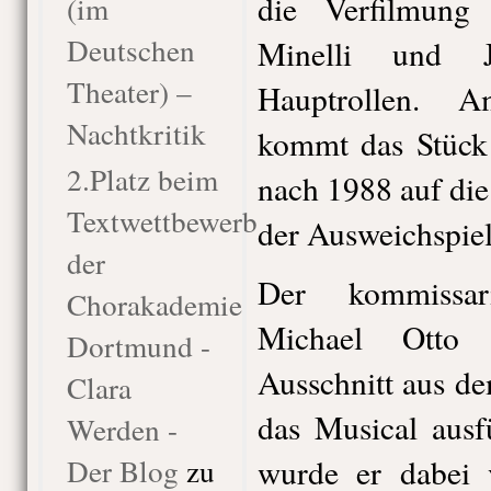
die Verfilmun
(im
Deutschen
Minelli und 
Theater) –
Hauptrollen. Am
Nachtkritik
kommt das Stück
2.Platz beim
nach 1988 auf die
Textwettbewerb
der Ausweichspiels
der
Der kommissar
Chorakademie
Michael Otto 
Dortmund -
Ausschnitt aus d
Clara
das Musical ausfü
Werden -
Der Blog
zu
wurde er dabei 