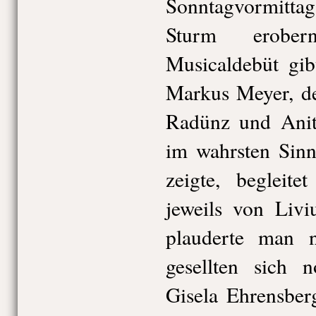
Sonntagvormitta
Sturm erober
Musicaldebüt gib
Markus Meyer, d
Radünz und Anit
im wahrsten Sin
zeigte, begleite
jeweils von Livi
plauderte man n
gesellten sich n
Gisela Ehrensber