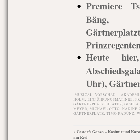
Premiere Ts
Bäng, 
Gärtnerp
Prinzregenten
Heute hie
Abschiedsgal
Uhr), Gärtner
MUSICAL,
VORSCHAU
AKADEMI
HOLM
,
EINFÜHRUNGSMATINEE
,
F
GÄRTNERPLATZTHEATER
,
GISELA
MEYER
,
MICHAEL OTTO
,
NADINE 
GÄRTNERPLATZ
,
TIMO RADÜNZ
,
W
Castorfs Gonzo – Kasimir und Karo
«
am Resi