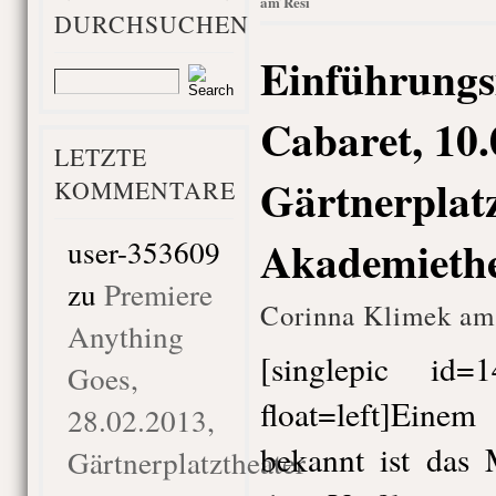
am Resi
DURCHSUCHEN
Einführungs
Cabaret, 10.
LETZTE
Gärtnerplatz
KOMMENTARE
Akademiethe
user-353609
zu
Premiere
Corinna Klimek am 
Anything
[singlepic id
Goes,
float=left]Ein
28.02.2013,
bekannt ist das
Gärtnerplatztheater