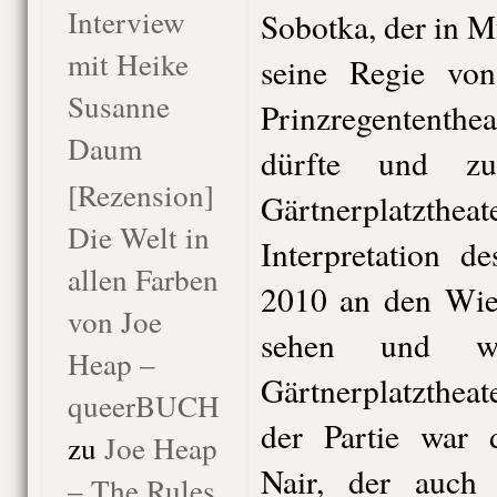
Interview
Sobotka, der in 
mit Heike
seine Regie vo
Susanne
Prinzregententhe
Daum
dürfte und z
[Rezension]
Gärtnerplatzthea
Die Welt in
Interpretation d
allen Farben
2010 an den Wie
von Joe
sehen und w
Heap –
Gärtnerplatzthea
queerBUCH
der Partie war
zu
Joe Heap
Nair, der auch
– The Rules