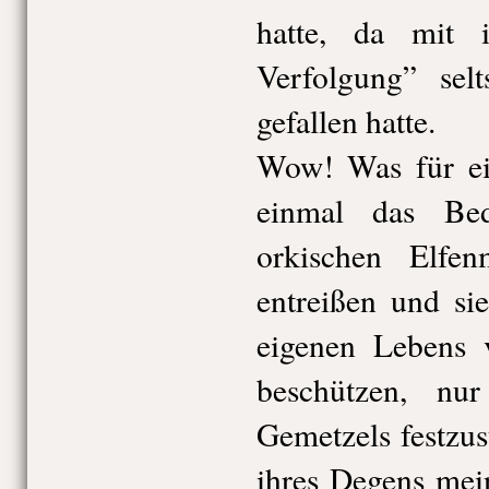
hatte, da mit 
Verfolgung” sel
gefallen hatte.
Wow! Was für ein
einmal das Bed
orkischen Elfe
entreißen und si
eigenen Lebens 
beschützen, n
Gemetzels festzust
ihres Degens mei