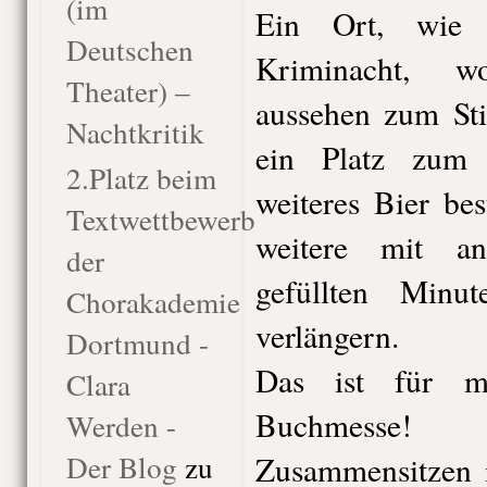
(im
Ein Ort, wie 
Deutschen
Kriminacht, w
Theater) –
aussehen zum Sti
Nachtkritik
ein Platz zum
2.Platz beim
weiteres Bier be
Textwettbewerb
weitere mit an
der
gefüllten Min
Chorakademie
verlängern.
Dortmund -
Das ist für m
Clara
Buchmesse!
Werden -
Der Blog
zu
Zusammensitzen m