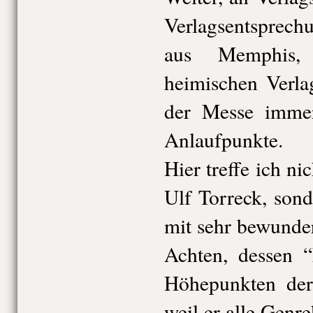
Verlagsentsprec
aus Memphis,
heimischen Verla
der Messe immer
Anlaufpunkte.
Hier treffe ich ni
Ulf Torreck, son
mit sehr bewundert
Achten, dessen “
Höhepunkten der T
weil er alle Genr