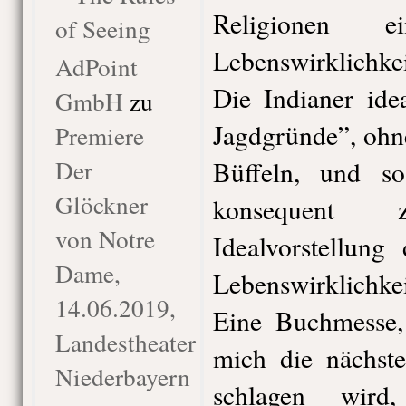
Religionen e
of Seeing
Lebenswirklichkei
AdPoint
Die Indianer ide
GmbH
zu
Jagdgründe”, ohn
Premiere
Der
Büffeln, und s
Glöckner
konsequent
von Notre
Idealvorstellung
Dame,
Lebenswirklichkei
14.06.2019,
Eine Buchmesse, 
Landestheater
mich die nächst
Niederbayern
schlagen wird